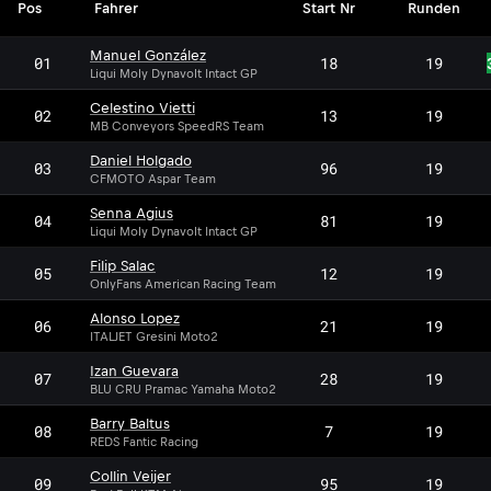
Pos
Fahrer
Start Nr
Runden
Manuel González
01
18
19
Liqui Moly Dynavolt Intact GP
Celestino Vietti
02
13
19
MB Conveyors SpeedRS Team
Daniel Holgado
03
96
19
CFMOTO Aspar Team
Senna Agius
04
81
19
Liqui Moly Dynavolt Intact GP
Filip Salac
05
12
19
OnlyFans American Racing Team
Alonso Lopez
06
21
19
ITALJET Gresini Moto2
Izan Guevara
07
28
19
BLU CRU Pramac Yamaha Moto2
Barry Baltus
08
7
19
REDS Fantic Racing
Collin Veijer
09
95
19