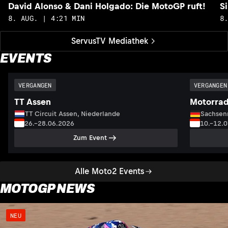
David Alonso & Dani Holgado: Die MotoGP ruft!
S
8. AUG. | 4:21 MIN
8
ServusTV Mediathek
EVENTS
VERGANGEN
VERGANGEN
TT Assen
Motorrad
TT Circuit Assen, Niederlande
Sachsenr
26.–28.06.2026
10.–12.
Zum Event
Alle Moto2 Events
MOTOGP NEWS
NEU