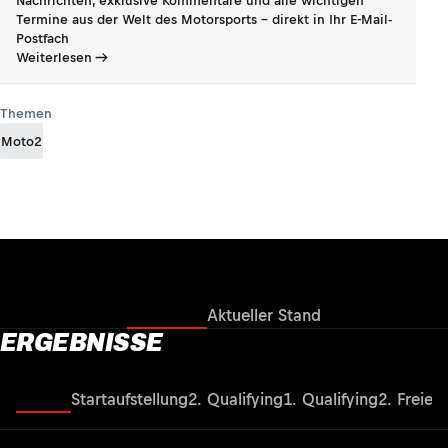
Nachrichten, exklusive Kommentare und alle wichtigen
Termine aus der Welt des Motorsports - direkt in Ihr E-Mail-
Postfach
Weiterlesen
Themen
Moto2
Ergebnisse
Aktueller Stand
ERGEBNISSE
Rennen
Startaufstellung
2. Qualifying
1. Qualifying
2. Freies 