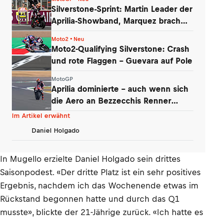
Silverstone-Sprint: Martin Leader der
Aprilia-Showband, Marquez brach
ein
Moto2 • Neu
Moto2-Qualifying Silverstone: Crash
und rote Flaggen – Guevara auf Pole
MotoGP
Aprilia dominierte – auch wenn sich
die Aero an Bezzecchis Renner
auflöste
Im Artikel erwähnt
Daniel Holgado
In Mugello erzielte Daniel Holgado sein drittes
Saisonpodest. «Der dritte Platz ist ein sehr positives
Ergebnis, nachdem ich das Wochenende etwas im
Rückstand begonnen hatte und durch das Q1
musste», blickte der 21-Jährige zurück. «Ich hatte es