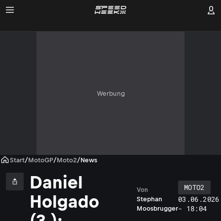
Werbung
Start
/
MotoGP
/
Moto2
/
News
Daniel
MOTO2
Von
Holgado
03.06.2026
Stephan
- 18:04
Moosbrugger
(3.):