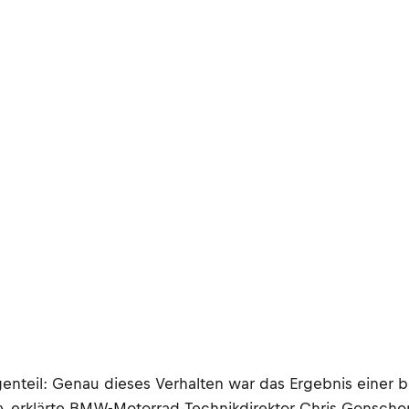
genteil: Genau dieses Verhalten war das Ergebnis einer 
ng», erklärte BMW-Motorrad-Technikdirektor Chris Gonsc