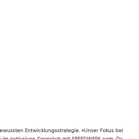
bewussten Entwicklungsstrategie. «Unser Fokus bei
hor im exklusiven Gespräch mit SPEEDWEEK.com. Da