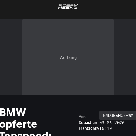
Werbung
BMW
ENDURANCE-WM
Von
opferte
03.06.2026 -
Sebastian
16:10
Fränzschky
Topspeed: