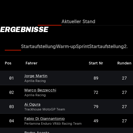
Ergebnisse
Aktueller Stand
ERGEBNISSE
Rennen
Startaufstellung
Warm-up
Sprint
Startaufstellung
2. Q
Pos
Fahrer
Start Nr
Runden
Jorge Martin
01
89
27
Aprilia Racing
Marco Bezzecchi
02
72
27
Aprilia Racing
Ai Ogura
03
79
27
Trackhouse MotoGP Team
Fabio Di Giannantonio
04
49
27
Pertamina Enduro VR46 Racing Team
Pedro Acosta