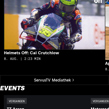
Helmets Off: Cal Crutchlow
8. AUG. | 2:23 MIN
A
8
ServusTV Mediathek
EVENTS
VERGANGEN
VERGANGEN