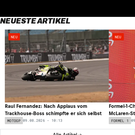
NEUESTE ARTIKEL
NEU
NEU
Raul Fernandez: Nach Applaus vom
Formel-1-C
Trackhouse-Boss schimpfte er sich selbst
McLaren-Sta
09.08.2026 - 10:13
0
MOTOGP
FORMEL 1
Alle Artikel