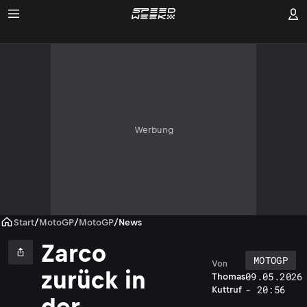
Werbung
Start
/
MotoGP
/
MotoGP
/
News
Zarco
MOTOGP
Von
zurück in
09.05.2026
Thomas
- 20:56
Kuttruf
der