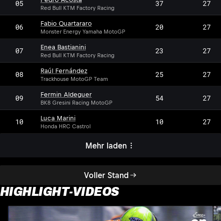
05
37
27
Red Bull KTM Factory Racing
Fabio Quartararo
06
20
27
Monster Energy Yamaha MotoGP
Enea Bastianini
07
23
27
Red Bull KTM Factory Racing
Raúl Fernández
08
25
27
Trackhouse MotoGP Team
Fermin Aldeguer
09
54
27
BK8 Gresini Racing MotoGP
Luca Marini
10
10
27
Honda HRC Castrol
Mehr laden
Voller Stand
HIGHLIGHT-VIDEOS