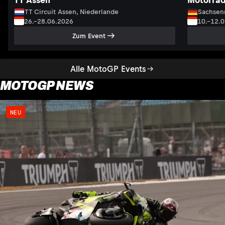
TT Assen
Motorrad
TT Circuit Assen, Niederlande
Sachsenr
26.–28.06.2026
10.–12.
Zum Event
Alle MotoGP Events
MOTOGP NEWS
NEU