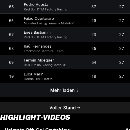
Pedro Acosta
05
37
27
Red Bull KTM Factory Racing
Fabio Quartararo
06
20
27
Monster Energy Yamaha MotoGP
Enea Bastianini
07
23
27
Red Bull KTM Factory Racing
Raúl Fernández
08
25
27
Trackhouse MotoGP Team
Fermin Aldeguer
09
54
27
BK8 Gresini Racing MotoGP
Luca Marini
10
10
27
Honda HRC Castrol
Mehr laden
Voller Stand
HIGHLIGHT-VIDEOS