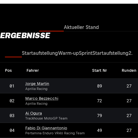
Ergebnisse
Aktueller Stand
ERGEBNISSE
Rennen
Startaufstellung
Warm-up
Sprint
Startaufstellung
2. Q
Pos
Fahrer
Start Nr
Runden
Jorge Martin
01
89
27
Aprilia Racing
Marco Bezzecchi
02
72
27
Aprilia Racing
Ai Ogura
03
79
27
Trackhouse MotoGP Team
Fabio Di Giannantonio
04
49
27
Pertamina Enduro VR46 Racing Team