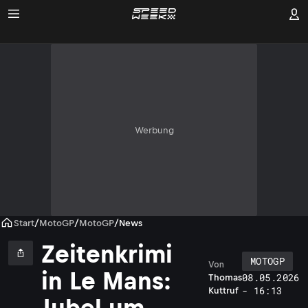
Werbung
Start
/
MotoGP
/
MotoGP
/
News
Zeitenkrimi
MOTOGP
Von
in Le Mans:
08.05.2026
Thomas
- 16:13
Kuttruf
Jubel um