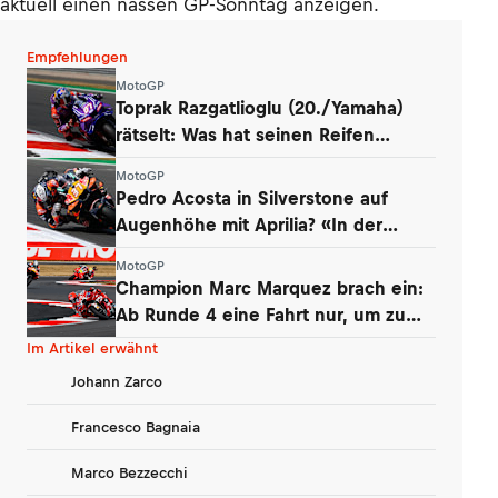
aktuell einen nassen GP-Sonntag anzeigen.
Empfehlungen
MotoGP
Toprak Razgatlioglu (20./Yamaha)
rätselt: Was hat seinen Reifen
zerstört?
MotoGP
Pedro Acosta in Silverstone auf
Augenhöhe mit Aprilia? «In der
Boxengasse»
MotoGP
Champion Marc Marquez brach ein:
Ab Runde 4 eine Fahrt nur, um zu
überleben
Im Artikel erwähnt
Johann Zarco
Francesco Bagnaia
Marco Bezzecchi