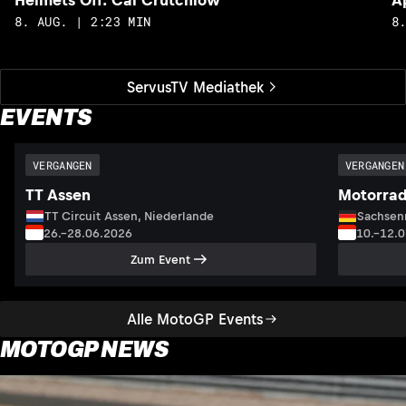
Helmets Off: Cal Crutchlow
A
8. AUG. | 2:23 MIN
8
ServusTV Mediathek
EVENTS
VERGANGEN
VERGANGEN
TT Assen
Motorrad
TT Circuit Assen, Niederlande
Sachsenr
26.–28.06.2026
10.–12.
Zum Event
Alle MotoGP Events
MOTOGP NEWS