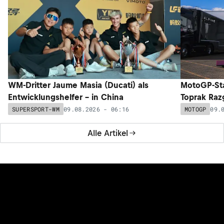
WM-Dritter Jaume Masia (Ducati) als
MotoGP-Sta
Entwicklungshelfer – in China
Toprak Razg
09.08.2026 - 06:16
09.
SUPERSPORT-WM
MOTOGP
Alle Artikel