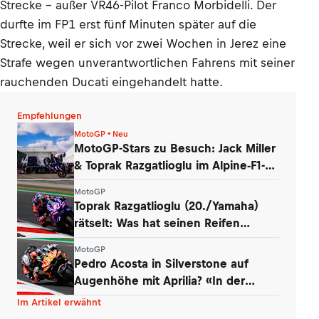
Strecke – außer VR46-Pilot Franco Morbidelli. Der
durfte im FP1 erst fünf Minuten später auf die
Strecke, weil er sich vor zwei Wochen in Jerez eine
Strafe wegen unverantwortlichen Fahrens mit seiner
rauchenden Ducati eingehandelt hatte.
Empfehlungen
MotoGP • Neu
MotoGP-Stars zu Besuch: Jack Miller
& Toprak Razgatlioglu im Alpine-F1-
Werk
MotoGP
Toprak Razgatlioglu (20./Yamaha)
rätselt: Was hat seinen Reifen
zerstört?
MotoGP
Pedro Acosta in Silverstone auf
Augenhöhe mit Aprilia? «In der
Boxengasse»
Im Artikel erwähnt