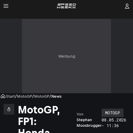
Werbung
Start
/
MotoGP
/
MotoGP
/
News
MotoGP,
MOTOGP
Von
L
FP1:
08.05.2026
Stephan
u
- 11:36
Moosbrugger
c
Honda