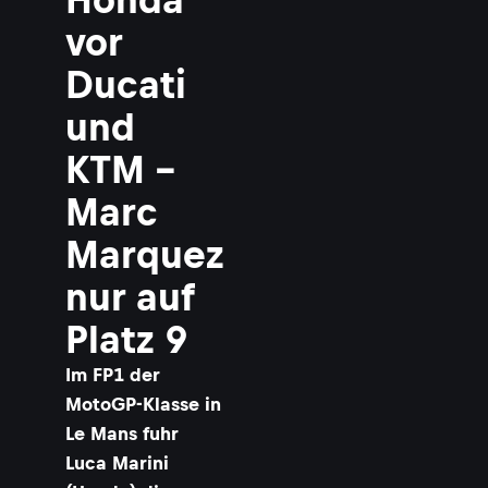
a
vor
a
r
Ducati
i
n
und
i
©
KTM –
G
O
L
Marc
D
&
G
Marquez
O
O
nur auf
S
E
Platz 9
Im FP1 der
MotoGP-Klasse in
Le Mans fuhr
Luca Marini