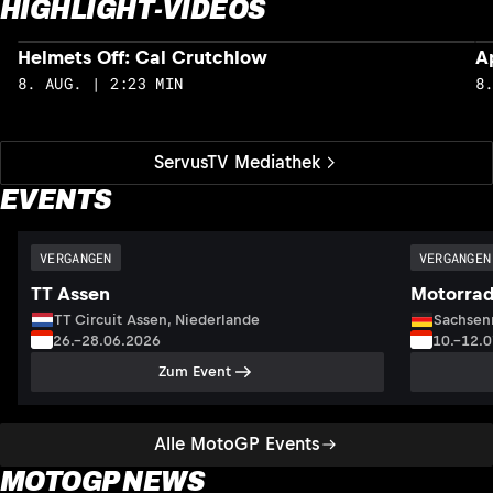
HIGHLIGHT-VIDEOS
Helmets Off: Cal Crutchlow
A
8. AUG. | 2:23 MIN
8
ServusTV Mediathek
EVENTS
VERGANGEN
VERGANGEN
TT Assen
Motorrad
TT Circuit Assen, Niederlande
Sachsenr
26.–28.06.2026
10.–12.
Zum Event
Alle MotoGP Events
MOTOGP NEWS