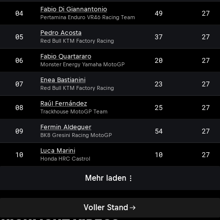
Fabio Di Giannantonio
04
49
27
Pertamina Enduro VR46 Racing Team
Pedro Acosta
05
37
27
Red Bull KTM Factory Racing
Fabio Quartararo
06
20
27
Monster Energy Yamaha MotoGP
Enea Bastianini
07
23
27
Red Bull KTM Factory Racing
Raúl Fernández
08
25
27
Trackhouse MotoGP Team
Fermin Aldeguer
09
54
27
BK8 Gresini Racing MotoGP
Luca Marini
10
10
27
Honda HRC Castrol
Mehr laden
Voller Stand