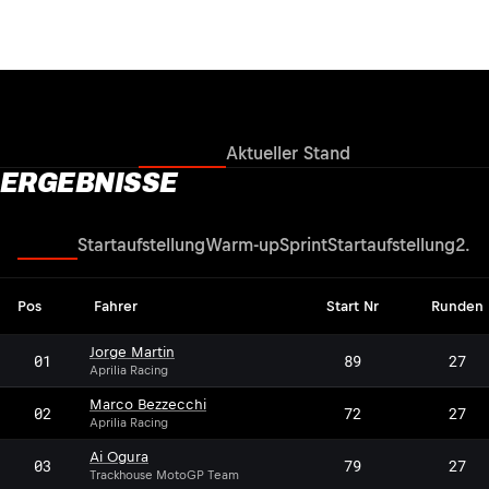
Ergebnisse
Aktueller Stand
ERGEBNISSE
Rennen
Startaufstellung
Warm-up
Sprint
Startaufstellung
2. Q
Pos
Fahrer
Start Nr
Runden
Jorge Martin
01
89
27
Aprilia Racing
Marco Bezzecchi
02
72
27
Aprilia Racing
Ai Ogura
03
79
27
Trackhouse MotoGP Team