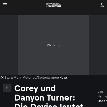
Werbung
Start
/
Mehr Motorrad
/
Seitenwagen
/
News
Corey und
Von
Danyon Turner:
Helmu
Ohner
Die Devise lautet