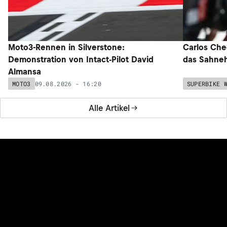
Moto3-Rennen in Silverstone:
Carlos Che
Demonstration von Intact-Pilot David
das Sahneh
Almansa
09.08.2026 - 16:20
MOTO3
SUPERBIKE 
Alle Artikel