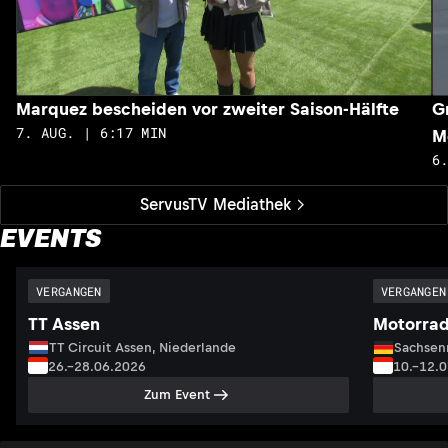
Marquez bescheiden vor zweiter Saison-Hälfte
G
7. AUG. | 6:17 MIN
M
6
ServusTV Mediathek
EVENTS
VERGANGEN
VERGANGEN
TT Assen
Motorrad
TT Circuit Assen, Niederlande
Sachsenr
26.–28.06.2026
10.–12.
Zum Event