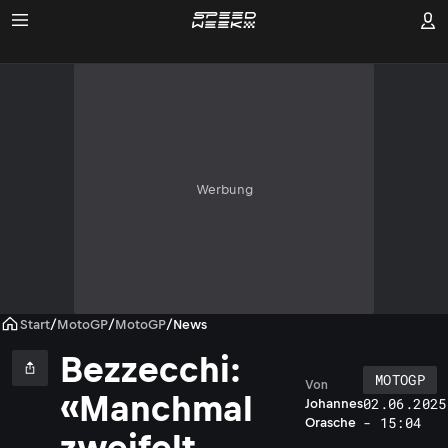
Werbung
Start
/
MotoGP
/
MotoGP
/
News
Bezzecchi:
MOTOGP
Von
«Manchmal
02.06.2025
Johannes
- 15:04
Orasche
zweifelt