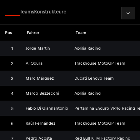
2026
Fahrer
Teams
Konstrukteure
Pos
Fahrer
Team
1
Jorge Martin
Aprilia Racing
2
Ai Ogura
Trackhouse MotoGP Team
3
Marc Márquez
Ducati Lenovo Team
4
Marco Bezzecchi
Aprilia Racing
5
Fabio Di Giannantonio
Pertamina Enduro VR46 Racing T
6
Raúl Fernández
Trackhouse MotoGP Team
7
Pedro Acosta
Red Bull KTM Factory Racing