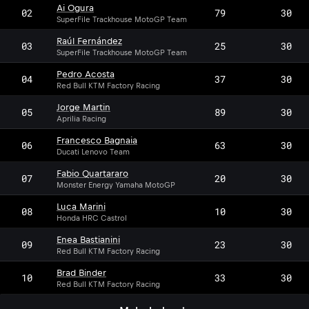
Ai Ogura
02
79
30
SuperFile Trackhouse MotoGP Team
Raúl Fernández
03
25
30
SuperFile Trackhouse MotoGP Team
Pedro Acosta
04
37
30
Red Bull KTM Factory Racing
Jorge Martin
05
89
30
Aprilia Racing
Francesco Bagnaia
06
63
30
Ducati Lenovo Team
Fabio Quartararo
07
20
30
Monster Energy Yamaha MotoGP
Luca Marini
08
10
30
Honda HRC Castrol
Enea Bastianini
09
23
30
Red Bull KTM Factory Racing
Brad Binder
10
33
30
Red Bull KTM Factory Racing