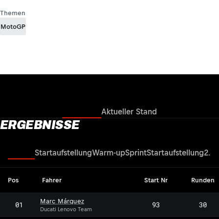
Themen
MotoGP
Ergebnisse
Aktueller Stand
ERGEBNISSE
Rennen
Startaufstellung
Warm-up
Sprint
Startaufstellung
2. Q
Pos
Fahrer
Start Nr
Runden
Marc Márquez
01
93
30
Ducati Lenovo Team