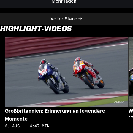
Mehr laden
Voller Stand
HIGHLIGHT-VIDEOS
Großbritannien: Erinnerung an legendäre
W
2
Momente
6. AUG. | 4:47 MIN