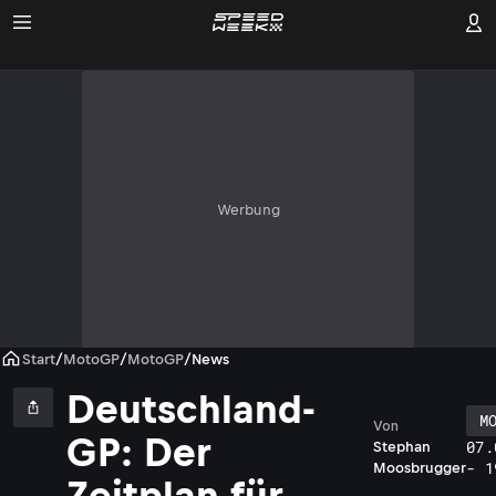
Werbung
Start
/
MotoGP
/
MotoGP
/
News
Deutschland-
M
Von
GP: Der
07.
Stephan
- 1
Moosbrugger
Zeitplan für