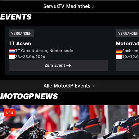
ServusTV Mediathek
EVENTS
VERGANGEN
VERGANGEN
TT Assen
Motorrad
TT Circuit Assen, Niederlande
Sachsenr
26.–28.06.2026
10.–12.
Zum Event
Alle MotoGP Events
MOTOGP NEWS
NEU