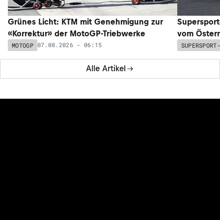
Grünes Licht: KTM mit Genehmigung zur
Supersport
«Korrektur» der MotoGP-Triebwerke
vom Österr
07.08.2026 - 06:15
MOTOGP
SUPERSPORT
Alle Artikel