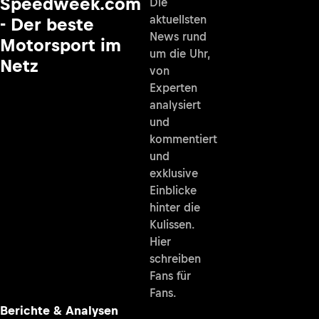
Speedweek.com
Die
aktuellsten
- Der beste
News rund
Motorsport im
um die Uhr,
Netz
von
Experten
analysiert
und
kommentiert
und
exklusive
Einblicke
hinter die
Kulissen.
Hier
schreiben
Fans für
Fans.
Berichte & Analysen