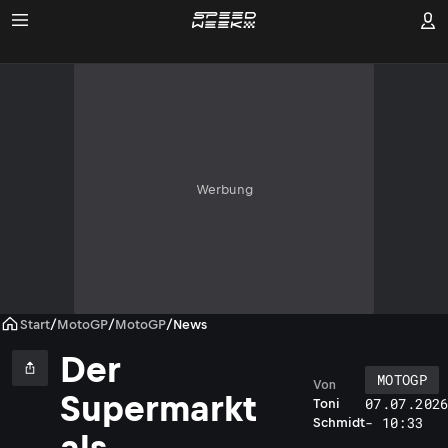
Werbung
Start
/
MotoGP
/
MotoGP
/
News
Der
MOTOGP
Von
Supermarkt
07.07.202
Toni
- 10:33
Schmidt
als