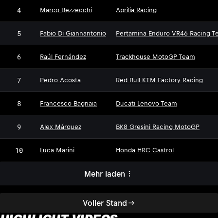
4
Marco Bezzecchi
Aprilia Racing
5
Fabio Di Giannantonio
Pertamina Enduro VR46 Racing T
6
Raúl Fernández
Trackhouse MotoGP Team
7
Pedro Acosta
Red Bull KTM Factory Racing
8
Francesco Bagnaia
Ducati Lenovo Team
9
Alex Márquez
BK8 Gresini Racing MotoGP
10
Luca Marini
Honda HRC Castrol
Mehr laden
Voller Stand