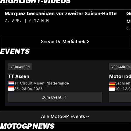
HIGHLIGHT-VIDEOS
Marquez bescheiden vor zweiter Saison-Hälfte
G
7. AUG. | 6:17 MIN
M
6
ServusTV Mediathek
EVENTS
VERGANGEN
VERGANGEN
TT Assen
Motorrad
TT Circuit Assen, Niederlande
Sachsenr
26.–28.06.2026
10.–12.
Zum Event
Alle MotoGP Events
MOTOGP NEWS