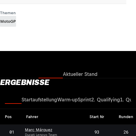
Themen
MotoGP
Ergebnisse
Aktueller Stand
ERGEBNISSE
Rennen
Startaufstellung
Warm-up
Sprint
2. Qualifying
1. Qual
Pos
Fahrer
Start Nr
Runden
Marc Márquez
01
93
26
Ducati Lenovo Team