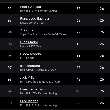
Pedro Acosta
02
37
26
Red Bull KTM Factory Racing
Francesco Bagnaia
03
63
26
Ducati Lenovo Team
Ai Ogura
04
79
26
SuperFile Trackhouse MotoGP Team
Luca Marini
05
10
26
Honda HRC Castrol
Diogo Moreira
06
11
26
LCR Honda
Iker Lecuona
07
27
26
BK8 Gresini Racing MotoGP
Jack Miller
08
43
26
Prima Pramac Yamaha MotoGP
Enea Bastianini
09
23
26
Red Bull KTM Factory Racing
Brad Binder
10
33
26
Red Bull KTM Factory Racing