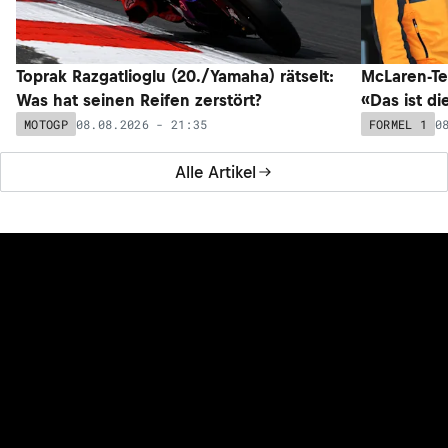
Toprak Razgatlioglu (20./Yamaha) rätselt:
McLaren-Te
Was hat seinen Reifen zerstört?
«Das ist di
08.08.2026 - 21:35
0
MOTOGP
FORMEL 1
Alle Artikel