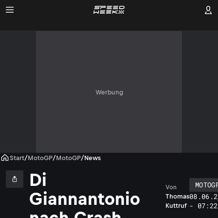
Werbung
Start
/
MotoGP
/
MotoGP
/
News
Di
MOTOG
Von
Giannantonio
08.06.2
Thomas
- 07:22
Kuttruf
nach Crash