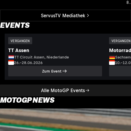
8
ServusTV Mediathek
EVENTS
VERGANGEN
VERGANGEN
TT Assen
Motorrad
TT Circuit Assen, Niederlande
Sachsenr
26.–28.06.2026
10.–12.
Zum Event
Alle MotoGP Events
MOTOGP NEWS