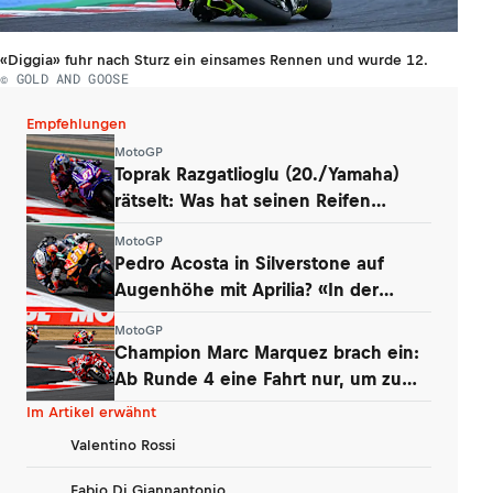
«Diggia» fuhr nach Sturz ein einsames Rennen und wurde 12.
© GOLD AND GOOSE
Empfehlungen
MotoGP
Toprak Razgatlioglu (20./Yamaha)
rätselt: Was hat seinen Reifen
zerstört?
MotoGP
Pedro Acosta in Silverstone auf
Augenhöhe mit Aprilia? «In der
Boxengasse»
MotoGP
Champion Marc Marquez brach ein:
Ab Runde 4 eine Fahrt nur, um zu
überleben
Im Artikel erwähnt
Valentino Rossi
Fabio Di Giannantonio