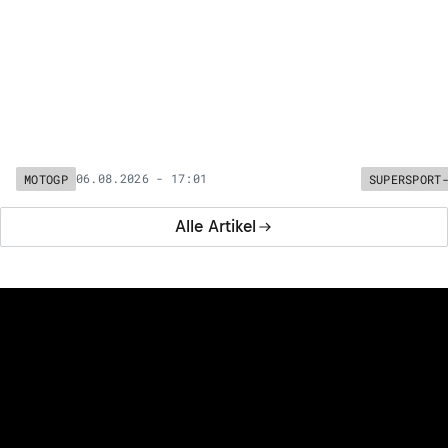
Pecco Bagnaia: «Ich bin nicht der Typ, der
so etwas in die Kamera sagt»
06.08.2026 - 17:01
MOTOGP
SUPERSPORT
Alle Artikel