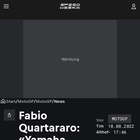
Werbung
Start
/
MotoGP
/
MotoGP
/
News
Fabio
MOTOGP
Von
Quartararo:
18.08.2022
Tim
- 17:46
Althof
«Yamaha