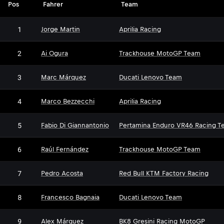
Pos
Fahrer
Team
1
Jorge Martin
Aprilia Racing
2
Ai Ogura
Trackhouse MotoGP Team
3
Marc Márquez
Ducati Lenovo Team
4
Marco Bezzecchi
Aprilia Racing
5
Fabio Di Giannantonio
Pertamina Enduro VR46 Racing T
6
Raúl Fernández
Trackhouse MotoGP Team
7
Pedro Acosta
Red Bull KTM Factory Racing
8
Francesco Bagnaia
Ducati Lenovo Team
9
Alex Márquez
BK8 Gresini Racing MotoGP