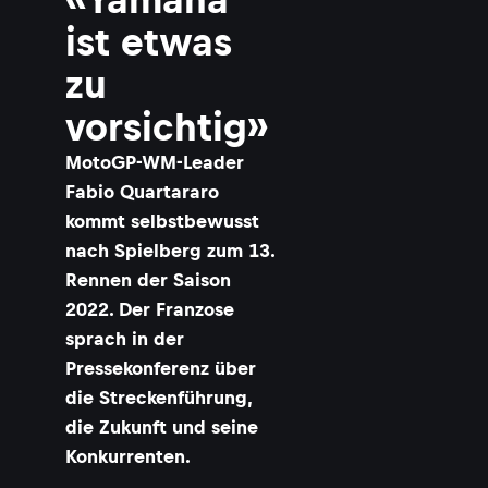
i
ist etwas
zu
r
vorsichtig»
t
MotoGP-WM-Leader
r
Fabio Quartararo
r
kommt selbstbewusst
nach Spielberg zum 13.
Rennen der Saison
2022. Der Franzose
sprach in der
Pressekonferenz über
r
die Streckenführung,
s
die Zukunft und seine
t
Konkurrenten.