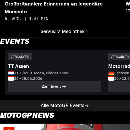
Großbritannien: Erinnerung an legendäre
W
2
Momente
6. AUG. | 4:47 MIN
ServusTV Mediathek
EVENTS
VERGANGEN
VERGANGEN
TT Assen
Motorrad
TT Circuit Assen, Niederlande
Sachsenr
26.–28.06.2026
10.–12.
Zum Event
Alle MotoGP Events
MOTOGP NEWS