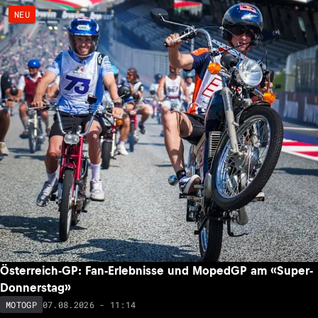
NEU
Österreich-GP: Fan-Erlebnisse und MopedGP am «Super-
Donnerstag»
07.08.2026 - 11:14
MOTOGP