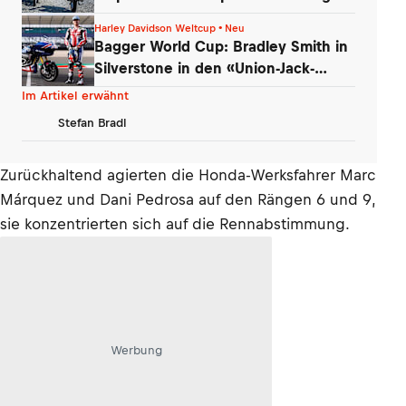
Harley Davidson Weltcup • Neu
Bagger World Cup: Bradley Smith in
Silverstone in den «Union-Jack-
Farben»
Im Artikel erwähnt
Stefan Bradl
Zurückhaltend agierten die Honda-Werksfahrer Marc
Márquez und Dani Pedrosa auf den Rängen 6 und 9,
sie konzentrierten sich auf die Rennabstimmung.
Werbung