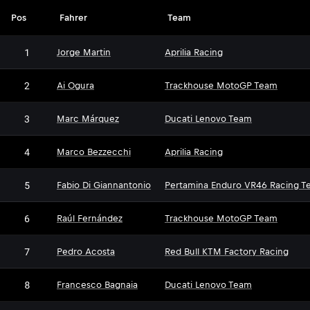
Pos
Fahrer
Team
1
Jorge Martin
Aprilia Racing
2
Ai Ogura
Trackhouse MotoGP Team
3
Marc Márquez
Ducati Lenovo Team
4
Marco Bezzecchi
Aprilia Racing
5
Fabio Di Giannantonio
Pertamina Enduro VR46 Racing T
6
Raúl Fernández
Trackhouse MotoGP Team
7
Pedro Acosta
Red Bull KTM Factory Racing
8
Francesco Bagnaia
Ducati Lenovo Team