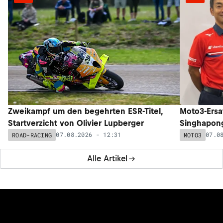
Vinales-Ersatz Espargaro: «Maverick ist viel besser, als er
gezeigt hat»
06.08.2026 - 19:31
MOTOGP
Alle News
NEUESTE ARTIKEL
NEU
NEU