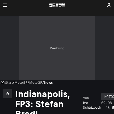
Werbung
Start
/
MotoGP
/
MotoGP
/
News
Indianapolis,
MOTO
Von
FP3: Stefan
09.08
Ivo
- 16:
Schützbach
Bradl