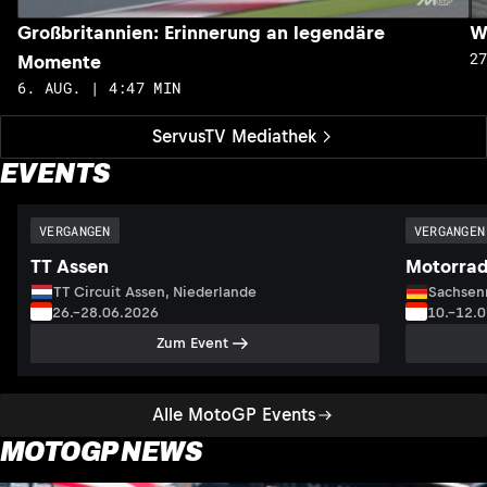
Großbritannien: Erinnerung an legendäre
W
2
Momente
6. AUG. | 4:47 MIN
ServusTV Mediathek
EVENTS
VERGANGEN
VERGANGEN
TT Assen
Motorrad
TT Circuit Assen, Niederlande
Sachsenr
26.–28.06.2026
10.–12.
Zum Event
Alle MotoGP Events
MOTOGP NEWS