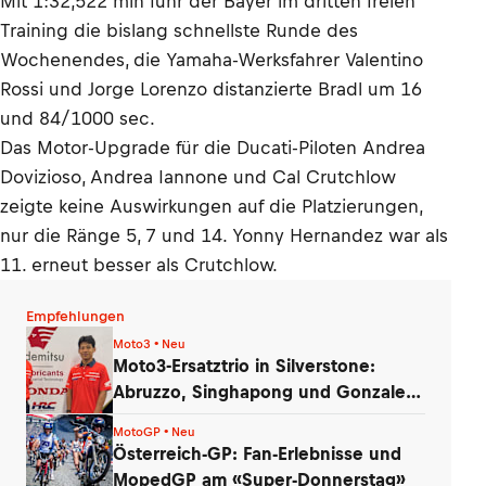
Mit 1:32,522 min fuhr der Bayer im dritten freien
Training die bislang schnellste Runde des
Wochenendes, die Yamaha-Werksfahrer Valentino
Rossi und Jorge Lorenzo distanzierte Bradl um 16
und 84/1000 sec.
Das Motor-Upgrade für die Ducati-Piloten Andrea
Dovizioso, Andrea Iannone und Cal Crutchlow
zeigte keine Auswirkungen auf die Platzierungen,
nur die Ränge 5, 7 und 14. Yonny Hernandez war als
11. erneut besser als Crutchlow.
Empfehlungen
Moto3 • Neu
Moto3-Ersatztrio in Silverstone:
Abruzzo, Singhapong und Gonzalez
am Start
MotoGP • Neu
Österreich-GP: Fan-Erlebnisse und
MopedGP am «Super-Donnerstag»