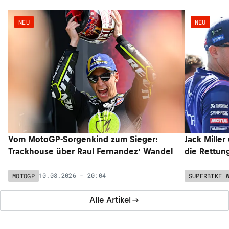
KTM-Ass Brad Binder (8.) grübelt: «Vielleicht war ich
etwas zu vorsichtig»
10.08.2026 - 08:36
MOTOGP
Alle News
NEUESTE ARTIKEL
NEU
NEU