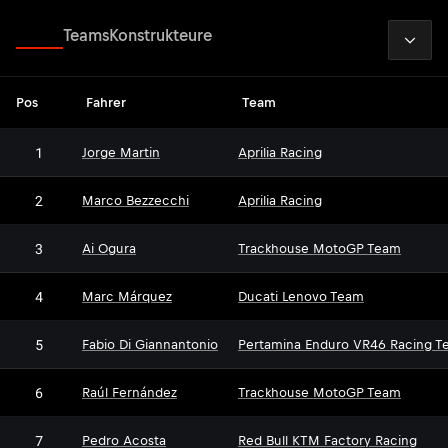
2026
Fahrer
Teams
Konstrukteure
Pos
Fahrer
Team
1
Jorge Martin
Aprilia Racing
2
Marco Bezzecchi
Aprilia Racing
3
Ai Ogura
Trackhouse MotoGP Team
4
Marc Márquez
Ducati Lenovo Team
5
Fabio Di Giannantonio
Pertamina Enduro VR46 Racing T
6
Raúl Fernández
Trackhouse MotoGP Team
7
Pedro Acosta
Red Bull KTM Factory Racing