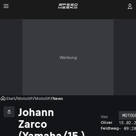
Werbung
Start
/
MotoGP
/
MotoGP
/
News
Johann
MOTOG
Von
Zarco
15.02.
Oliver
- 09:2
Feldtweg
(Yamaha/15.)