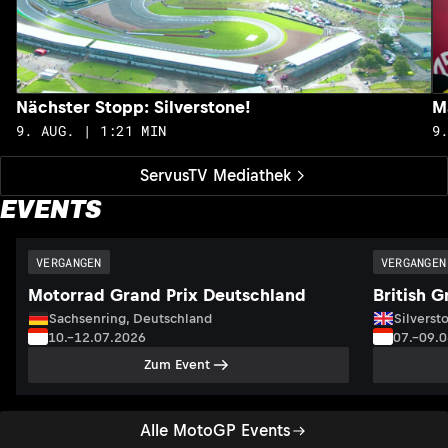
Nächster Stopp: Silverstone!
M
9. AUG. | 1:21 MIN
9
ServusTV Mediathek
EVENTS
VERGANGEN
VERGANGEN
Motorrad Grand Prix Deutschland
British G
Sachsenring, Deutschland
Silversto
10.–12.07.2026
07.–09.
Zum Event
Alle MotoGP Events