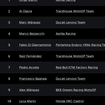
2
Ai Ogura
Trackhouse MotoGP Team
3
Marc Márquez
Ducati Lenovo Team
4
Marco Bezzecchi
Aprilia Racing
5
Fabio Di Giannantonio
Pertamina Enduro VR46 Racing T
6
Raúl Fernández
Trackhouse MotoGP Team
7
Pedro Acosta
Red Bull KTM Factory Racing
8
Francesco Bagnaia
Ducati Lenovo Team
9
Alex Márquez
BK8 Gresini Racing MotoGP
10
Luca Marini
Honda HRC Castrol