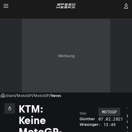
Werbung
Start
/
MotoGP
/
MotoGP
/
News
KTM:
MOTOGP
Von
E
Keine
07.02.2021
Günther
i
- 13:49
Wiesinger
n
MotoGP-