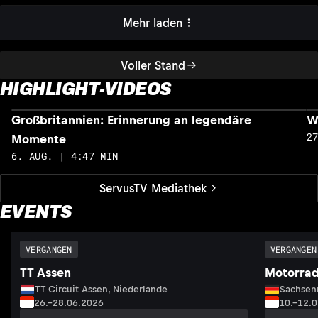
Mehr laden
Voller Stand
HIGHLIGHT-VIDEOS
Großbritannien: Erinnerung an legendäre
W
2
Momente
6. AUG. | 4:47 MIN
ServusTV Mediathek
EVENTS
VERGANGEN
VERGANGEN
TT Assen
Motorrad
TT Circuit Assen, Niederlande
Sachsenr
26.–28.06.2026
10.–12.