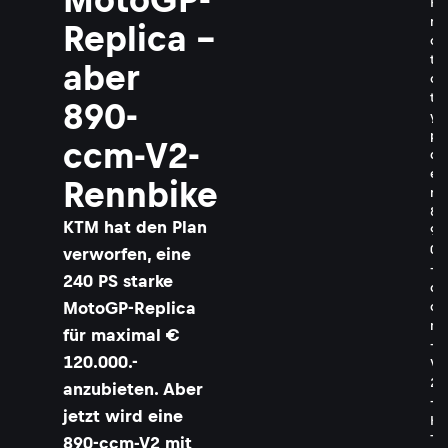
P
r
Replica –
o
t
aber
o
t
890-
y
p
ccm-V2-
d
e
Rennbike
r
8
KTM hat den Plan
9
0
verworfen, eine
-
240 PS starke
c
MotoGP-Replica
c
m
für maximal €
-
120.000.-
V
2
anzubieten. Aber
-
jetzt wird eine
K
T
890-ccm-V2 mit