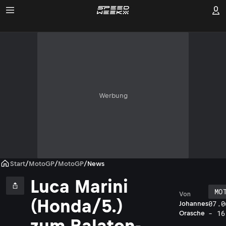
Werbung
Start
/
MotoGP
/
MotoGP
/
News
Luca Marini
MO
Von
(Honda/5.)
07.0
Johannes
- 16
Orasche
zum Balaton-