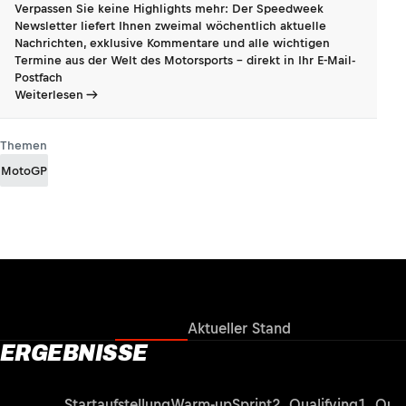
Verpassen Sie keine Highlights mehr: Der Speedweek
Newsletter liefert Ihnen zweimal wöchentlich aktuelle
Nachrichten, exklusive Kommentare und alle wichtigen
Termine aus der Welt des Motorsports - direkt in Ihr E-Mail-
Postfach
Weiterlesen
Themen
MotoGP
Ergebnisse
Aktueller Stand
ERGEBNISSE
Rennen
Startaufstellung
Warm-up
Sprint
2. Qualifying
1. Qual