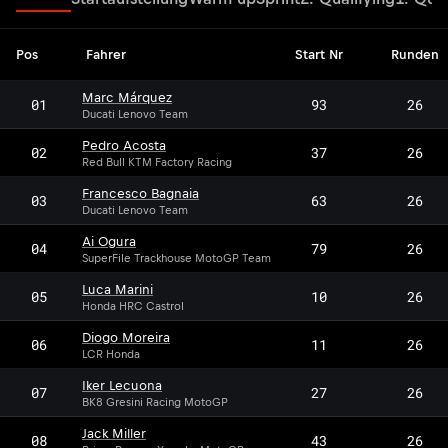
Pos
Fahrer
Start Nr
Runden
Marc Márquez
01
93
26
Ducati Lenovo Team
Pedro Acosta
02
37
26
Red Bull KTM Factory Racing
Francesco Bagnaia
03
63
26
Ducati Lenovo Team
Ai Ogura
04
79
26
SuperFile Trackhouse MotoGP Team
Luca Marini
05
10
26
Honda HRC Castrol
Diogo Moreira
06
11
26
LCR Honda
Iker Lecuona
07
27
26
BK8 Gresini Racing MotoGP
Jack Miller
08
43
26