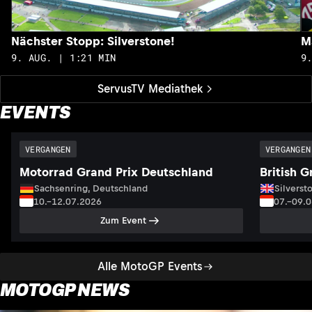
Nächster Stopp: Silverstone!
M
9. AUG. | 1:21 MIN
9
ServusTV Mediathek
EVENTS
VERGANGEN
VERGANGEN
Motorrad Grand Prix Deutschland
British G
Sachsenring, Deutschland
Silversto
10.–12.07.2026
07.–09.
Zum Event
Alle MotoGP Events
MOTOGP NEWS