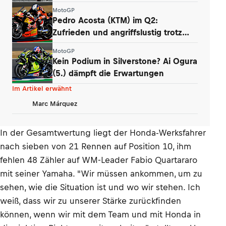
MotoGP
Pedro Acosta (KTM) im Q2:
Zufrieden und angriffslustig trotz
zweier Stürze
MotoGP
Kein Podium in Silverstone? Ai Ogura
(5.) dämpft die Erwartungen
Im Artikel erwähnt
Marc Márquez
In der Gesamtwertung liegt der Honda-Werksfahrer
nach sieben von 21 Rennen auf Position 10, ihm
fehlen 48 Zähler auf WM-Leader Fabio Quartararo
mit seiner Yamaha. "Wir müssen ankommen, um zu
sehen, wie die Situation ist und wo wir stehen. Ich
weiß, dass wir zu unserer Stärke zurückfinden
können, wenn wir mit dem Team und mit Honda in