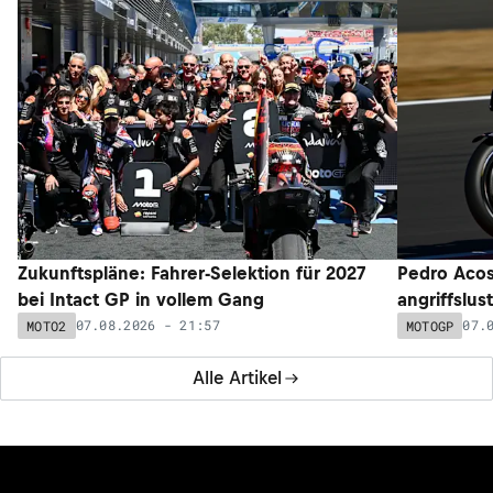
Zukunftspläne: Fahrer-Selektion für 2027
Pedro Acos
bei Intact GP in vollem Gang
angriffslus
07.08.2026 - 21:57
07.
MOTO2
MOTOGP
Alle Artikel