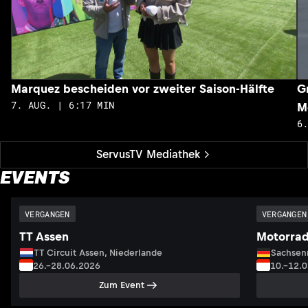
Marquez bescheiden vor zweiter Saison-Hälfte
G
7. AUG. | 6:17 MIN
M
6
ServusTV Mediathek
EVENTS
VERGANGEN
VERGANGEN
TT Assen
Motorrad
TT Circuit Assen, Niederlande
Sachsenr
26.–28.06.2026
10.–12.
Zum Event