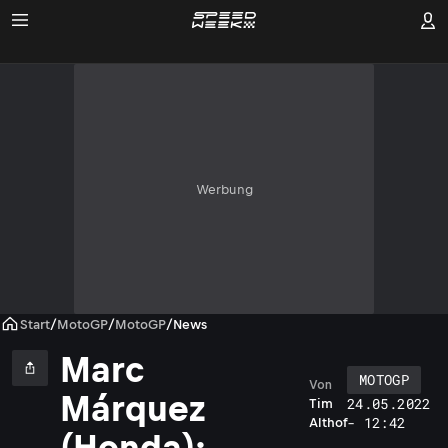
Werbung
Start
/
MotoGP
/
MotoGP
/
News
Marc
MOTOGP
Von
Márquez
24.05.2022
Tim
- 12:42
Althof
r
(Honda):