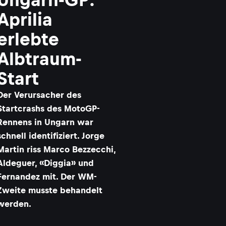
Aprilia
erlebte
Albtraum-
Start
Der Verursacher des
Startcrashs des MotoGP-
Rennens in Ungarn war
schnell identifiziert. Jorge
Martin riss Marco Bezzecchi,
Aldeguer, «Diggia» und
Fernandez mit. Der WM-
Zweite musste behandelt
werden.