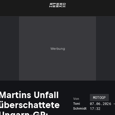
Werbung
Martins Unfall
MOTOGP
Von
überschattete
07.06.2026 
Toni
17:32
Schmidt
Ungarn-GP: