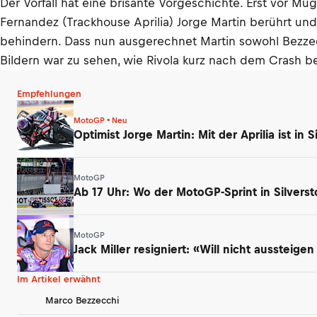
Der Vorfall hat eine brisante Vorgeschichte. Erst vor Muge
Fernandez (Trackhouse Aprilia) Jorge Martin berührt und 
behindern. Dass nun ausgerechnet Martin sowohl Bezzec
Bildern war zu sehen, wie Rivola kurz nach dem Crash b
Empfehlungen
MotoGP • Neu
Optimist Jorge Martin: Mit der Aprilia ist in 
MotoGP
Ab 17 Uhr: Wo der MotoGP-Sprint in Silverst
MotoGP
Jack Miller resigniert: «Will nicht aussteig
Im Artikel erwähnt
Marco Bezzecchi