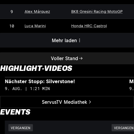
9
Alex Márquez
BK8 Gresini Racing MotoGP
10
Luca Marini
Honda HRC Castrol
Mehr laden
Voller Stand
HIGHLIGHT-VIDEOS
Nächster Stopp: Silverstone!
M
9. AUG. | 1:21 MIN
9
ServusTV Mediathek
EVENTS
VERGANGEN
VERGANGEN