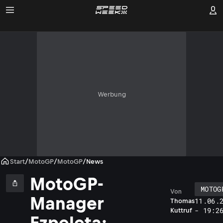
Werbung
Start
/
MotoGP
/
MotoGP
/
News
MotoGP-
MOTOG
Von
Manager
11.06.
Thomas
- 19:2
Kuttruf
Ezpeleta: