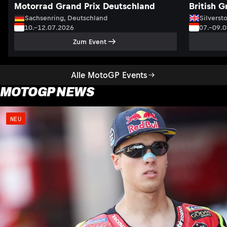
Motorrad Grand Prix Deutschland
British G
Sachsenring, Deutschland
Silversto
10.–12.07.2026
07.–09.
Zum Event
Alle MotoGP Events
MOTOGP NEWS
NEU