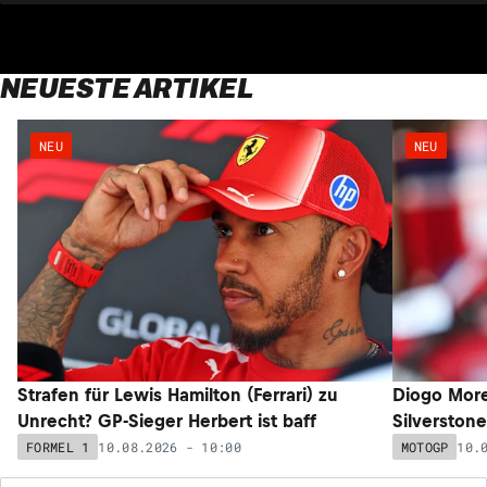
NEUESTE ARTIKEL
NEU
NEU
Strafen für Lewis Hamilton (Ferrari) zu
Diogo More
Unrecht? GP-Sieger Herbert ist baff
Silverstone
10.08.2026 - 10:00
10.
FORMEL 1
MOTOGP