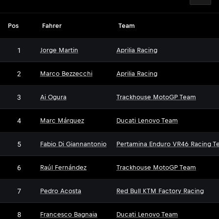
Pos
Fahrer
Team
1
Jorge Martin
Aprilia Racing
2
Marco Bezzecchi
Aprilia Racing
3
Ai Ogura
Trackhouse MotoGP Team
4
Marc Márquez
Ducati Lenovo Team
5
Fabio Di Giannantonio
Pertamina Enduro VR46 Racing T
6
Raúl Fernández
Trackhouse MotoGP Team
7
Pedro Acosta
Red Bull KTM Factory Racing
8
Francesco Bagnaia
Ducati Lenovo Team