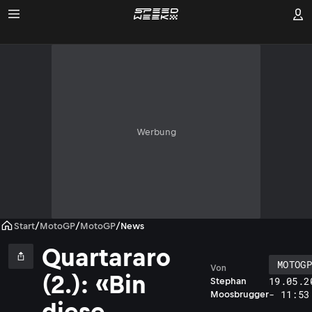
Werbung
Start
/
MotoGP
/
MotoGP
/
News
Quartararo
MOTOG
Von
(2.): «Bin
19.05.2
Stephan
- 11:53
Moosbrugger
diese