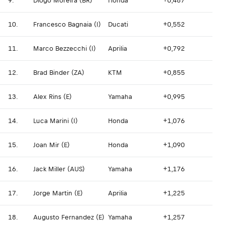
9.
Diogo Moreira (BR)
Honda
+0,487
10.
Francesco Bagnaia (I)
Ducati
+0,552
11.
Marco Bezzecchi (I)
Aprilia
+0,792
12.
Brad Binder (ZA)
KTM
+0,855
13.
Alex Rins (E)
Yamaha
+0,995
14.
Luca Marini (I)
Honda
+1,076
15.
Joan Mir (E)
Honda
+1,090
16.
Jack Miller (AUS)
Yamaha
+1,176
17.
Jorge Martin (E)
Aprilia
+1,225
18.
Augusto Fernandez (E)
Yamaha
+1,257