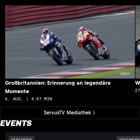
Großbritannien: Erinnerung an legendäre
W
2
Momente
6. AUG. | 4:47 MIN
ServusTV Mediathek
EVENTS
VERGANGEN
VERGANGEN