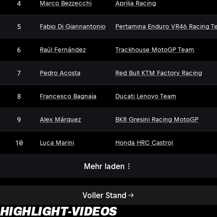
4
Marco Bezzecchi
Aprilia Racing
5
Fabio Di Giannantonio
Pertamina Enduro VR46 Racing T
6
Raúl Fernández
Trackhouse MotoGP Team
7
Pedro Acosta
Red Bull KTM Factory Racing
8
Francesco Bagnaia
Ducati Lenovo Team
9
Alex Márquez
BK8 Gresini Racing MotoGP
10
Luca Marini
Honda HRC Castrol
Mehr laden
Voller Stand
HIGHLIGHT-VIDEOS