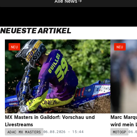
Alle News
NEUESTE ARTIKEL
NEU
NEU
MX Masters in Gaildorf: Vorschau und
Marc Marqu
Livestreams
wird mein 
06.08.2026 - 15:44
06.
ADAC MX MASTERS
MOTOGP