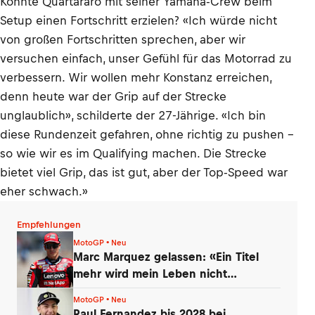
Konnte Quartararo mit seiner Yamaha-Crew beim
Setup einen Fortschritt erzielen? «Ich würde nicht
von großen Fortschritten sprechen, aber wir
versuchen einfach, unser Gefühl für das Motorrad zu
verbessern. Wir wollen mehr Konstanz erreichen,
denn heute war der Grip auf der Strecke
unglaublich», schilderte der 27-Jährige. «Ich bin
diese Rundenzeit gefahren, ohne richtig zu pushen –
so wie wir es im Qualifying machen. Die Strecke
bietet viel Grip, das ist gut, aber der Top-Speed war
eher schwach.»
Empfehlungen
MotoGP • Neu
Marc Marquez gelassen: «Ein Titel
mehr wird mein Leben nicht
verändern»
MotoGP • Neu
Raul Fernandez bis 2028 bei