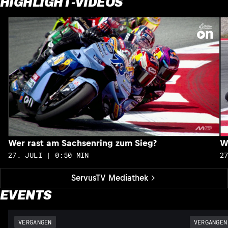
HIGHLIGHT-VIDEOS
Wer rast am Sachsenring zum Sieg?
W
27. JULI | 0:50 MIN
2
ServusTV Mediathek
EVENTS
VERGANGEN
VERGANGEN