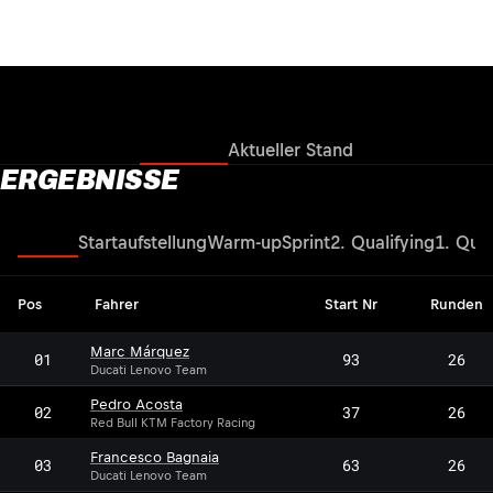
Ergebnisse
Aktueller Stand
ERGEBNISSE
Rennen
Startaufstellung
Warm-up
Sprint
2. Qualifying
1. Qual
Pos
Fahrer
Start Nr
Runden
Marc Márquez
01
93
26
Ducati Lenovo Team
Pedro Acosta
02
37
26
Red Bull KTM Factory Racing
Francesco Bagnaia
03
63
26
Ducati Lenovo Team