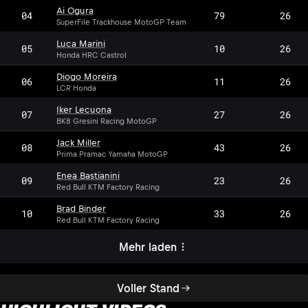
Ai Ogura
04
79
26
SuperFile Trackhouse MotoGP Team
Luca Marini
05
10
26
Honda HRC Castrol
Diogo Moreira
06
11
26
LCR Honda
Iker Lecuona
07
27
26
BK8 Gresini Racing MotoGP
Jack Miller
08
43
26
Prima Pramac Yamaha MotoGP
Enea Bastianini
09
23
26
Red Bull KTM Factory Racing
Brad Binder
10
33
26
Red Bull KTM Factory Racing
Mehr laden
Voller Stand