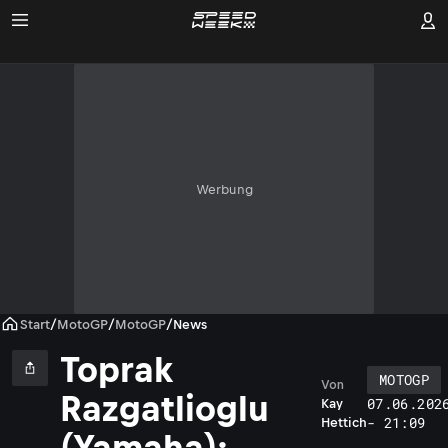
Werbung
Start
/
MotoGP
/
MotoGP
/
News
Toprak
MOTOGP
Von
Razgatlioglu
07.06.202
Kay
- 21:09
Hettich
(Yamaha):