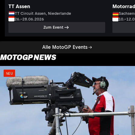
TT Assen
Motorrad
TT Circuit Assen, Niederlande
Sachsenr
26.–28.06.2026
10.–12.
Zum Event
Alle MotoGP Events
MOTOGP NEWS
NEU