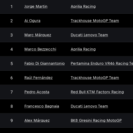
1
Jorge Martin
Aprilia Racing
2
Ai Ogura
Trackhouse MotoGP Team
3
Marc Márquez
Ducati Lenovo Team
4
Marco Bezzecchi
Aprilia Racing
5
Fabio Di Giannantonio
Pertamina Enduro VR46 Racing T
6
Raúl Fernández
Trackhouse MotoGP Team
7
Pedro Acosta
Red Bull KTM Factory Racing
8
Francesco Bagnaia
Ducati Lenovo Team
9
Alex Márquez
BK8 Gresini Racing MotoGP