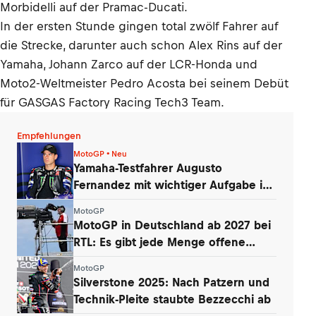
Morbidelli auf der Pramac-Ducati.
In der ersten Stunde gingen total zwölf Fahrer auf
die Strecke, darunter auch schon Alex Rins auf der
Yamaha, Johann Zarco auf der LCR-Honda und
Moto2-Weltmeister Pedro Acosta bei seinem Debüt
für GASGAS Factory Racing Tech3 Team.
Empfehlungen
MotoGP • Neu
Yamaha-Testfahrer Augusto
Fernandez mit wichtiger Aufgabe in
Silverstone
MotoGP
MotoGP in Deutschland ab 2027 bei
RTL: Es gibt jede Menge offene
Fragen
MotoGP
Silverstone 2025: Nach Patzern und
Technik-Pleite staubte Bezzecchi ab