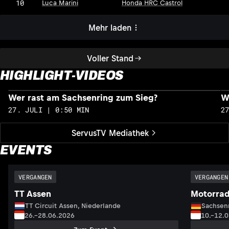
10
Luca Marini
Honda HRC Castrol
Mehr laden
Voller Stand
HIGHLIGHT-VIDEOS
Wer rast am Sachsenring zum Sieg?
W
27. JULI | 0:50 MIN
2
ServusTV Mediathek
EVENTS
VERGANGEN
VERGANGEN
TT Assen
Motorrad
TT Circuit Assen, Niederlande
Sachsenr
26.–28.06.2026
10.–12.