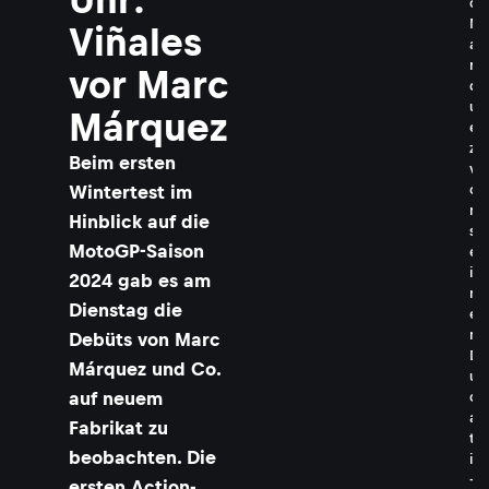
c
M
Viñales
á
r
vor Marc
q
u
Márquez
e
z
Beim ersten
v
Wintertest im
o
r
Hinblick auf die
s
MotoGP-Saison
e
i
2024 gab es am
n
Dienstag die
e
m
Debüts von Marc
D
Márquez und Co.
u
auf neuem
c
a
Fabrikat zu
t
beobachten. Die
i
-
ersten Action-