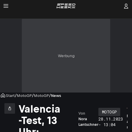
Werbung
Start
/
MotoGP
/
MotoGP
/
News
Valencia
MOTOGP
Von
M
-Test, 13
28.11.2023
Nora
a
- 13:04
Lantschner
r
Uhr: