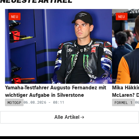
NEU
NEU
Yamaha-Testfahrer Augusto Fernandez mit
Mika Häkki
wichtiger Aufgabe in Silverstone
McLaren? D
06.08.2026 - 08:11
0
MOTOGP
FORMEL 1
Alle Artikel