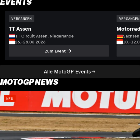
EVENTS
VERGANGEN
VERGANGEN
TT Assen
Motorrad
TT Circuit Assen, Niederlande
Sachsenr
26.–28.06.2026
10.–12.
Zum Event
Alle MotoGP Events
MOTOGP NEWS
NEU