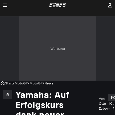
Werbung
Start
/
MotoGP
/
MotoGP
/
News
Yamaha: Auf
M
Von
Erfolgskurs
19.
Otto
- 2
Zuber
dank neuer