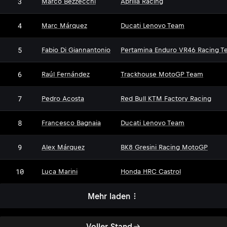
3
Marco Bezzecchi
Aprilia Racing
4
Marc Márquez
Ducati Lenovo Team
5
Fabio Di Giannantonio
Pertamina Enduro VR46 Racing T
6
Raúl Fernández
Trackhouse MotoGP Team
7
Pedro Acosta
Red Bull KTM Factory Racing
8
Francesco Bagnaia
Ducati Lenovo Team
9
Alex Márquez
BK8 Gresini Racing MotoGP
10
Luca Marini
Honda HRC Castrol
Mehr laden
Voller Stand