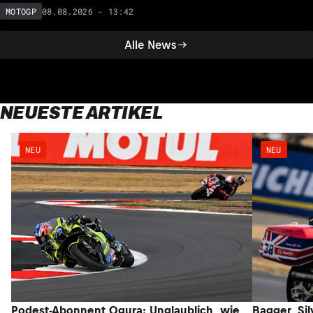
08.08.2026 - 13:42
MOTOGP
Alle News
NEUESTE ARTIKEL
NEU
NEU
Podest-Abonnent Ogura: Unglaublich, wie
Bagger, Sil