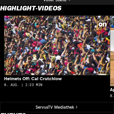
HIGHLIGHT-VIDEOS
Helmets Off: Cal Crutchlow
8. AUG. | 2:23 MIN
A
8
ServusTV Mediathek