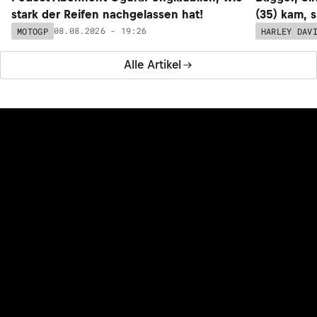
stark der Reifen nachgelassen hat!
(35) kam, 
08.08.2026 - 19:26
MOTOGP
HARLEY DAV
Alle Artikel