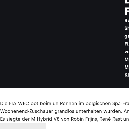
R
S
g
F
v
M
M
K
Die FIA WEC bot beim 6h Rennen im belgischen Spa-Fra
Wochenend-Zuschauer grandios unterhalten wurden. A
Es siegte der M Hybrid V8 von Robin Frijns, René Rast u