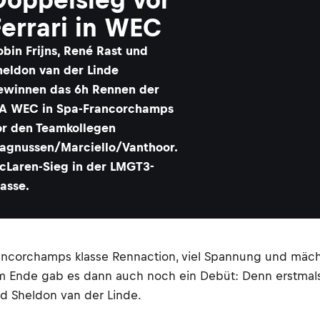
Ferrari in WEC
obin Frijns, René Rast und
heldon van der Linde
ewinnen das 6h Rennen der
IA WEC in Spa-Francorchamps
or den Teamkollegen
agnussen/Marciello/Vanthoor.
cLaren-Sieg in der LMGT3-
lasse.
ncorchamps klasse Rennaction, viel Spannung und mäch
m Ende gab es dann auch noch ein Debüt: Denn erstma
nd Sheldon van der Linde.