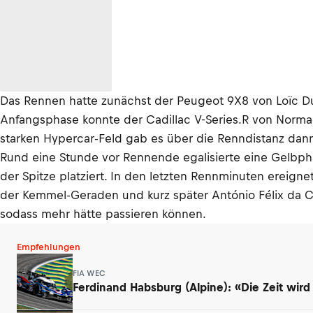
Das Rennen hatte zunächst der Peugeot 9X8 von Loïc Du
Anfangsphase konnte der Cadillac V-Series.R von Norman
starken Hypercar-Feld gab es über die Renndistanz da
Rund eine Stunde vor Rennende egalisierte eine Gelbph
der Spitze platziert. In den letzten Rennminuten ereigne
der Kemmel-Geraden und kurz später António Félix da Co
sodass mehr hätte passieren können.
Empfehlungen
FIA WEC
Ferdinand Habsburg (Alpine): «Die Zeit wird