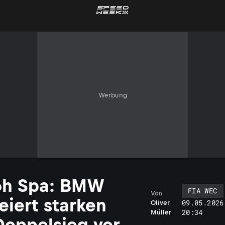
Werbung
6h Spa: BMW
FIA WEC
Von
feiert starken
09.05.2026
Oliver
20:34
Müller
Doppelsieg vor