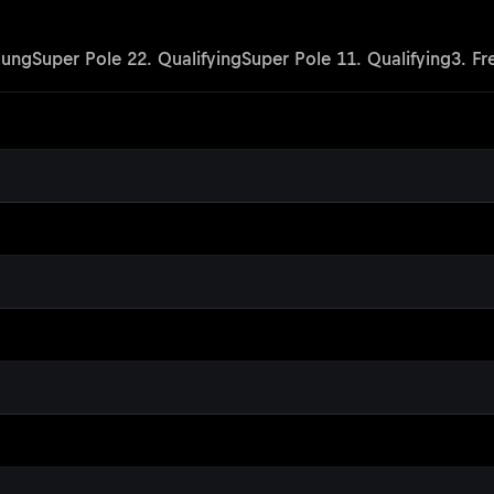
lung
Super Pole 2
2. Qualifying
Super Pole 1
1. Qualifying
3. Fr