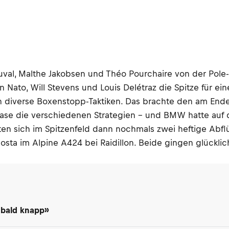
val, Malthe Jakobsen und Théo Pourchaire von der Pole
 Nato, Will Stevens und Louis Delétraz die Spitze für 
nn diverse Boxenstopp-Taktiken. Das brachte den am En
ase die verschiedenen Strategien – und BMW hatte auf d
ten sich im Spitzenfeld dann nochmals zwei heftige Abflü
sta im Alpine A424 bei Raidillon. Beide gingen glücklic
 bald knapp»