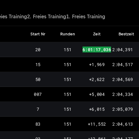
eies Training
2. Freies Training
1. Freies Training
Start Nr
Runden
Zeit
Bestzeit
20
151
6:01:17,036
2:04,391
15
151
+1,969
2:04,517
50
151
+2,622
2:04,569
007
151
+5,004
2:04,334
7
151
+6,015
2:05,079
83
151
+11,552
2:04,613
93
151
+12,861
2:04,177