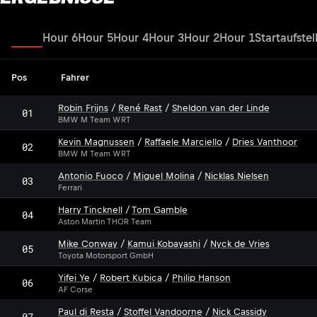
Sprint
Hour 6
Hour 5
Hour 4
Hour 3
Hour 2
Hour 1
Startaufstel
Pos
Fahrer
Robin Frijns
/
René Rast
/
Sheldon van der Linde
01
BMW M Team WRT
Kevin Magnussen
/
Raffaele Marciello
/
Dries Vanthoor
02
BMW M Team WRT
Antonio Fuoco
/
Miguel Molina
/
Nicklas Nielsen
03
Ferrari
Harry Tincknell
/
Tom Gamble
04
Aston Martin THOR Team
Mike Conway
/
Kamui Kobayashi
/
Nyck de Vries
05
Toyota Motorsport GmbH
Yifei Ye
/
Robert Kubica
/
Philip Hanson
06
AF Corse
Paul di Resta
/
Stoffel Vandoorne
/
Nick Cassidy
07