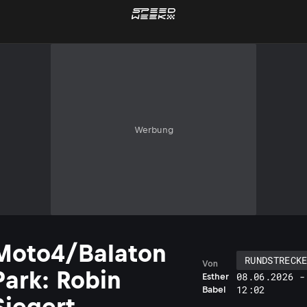
Werbung
Moto4/Balaton
RUNDSTRECK
Von
Park: Robin
08.06.2026 -
Esther
12:02
Babel
Siegert