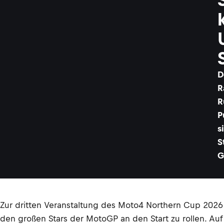
D
R
R
P
s
S
G
Zur dritten Veranstaltung des Moto4 Northern Cup 20
den großen Stars der MotoGP an den Start zu rollen. Auf