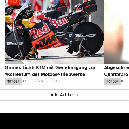
NEU
Grünes Licht: KTM mit Genehmigung zur
Abgeschrie
«Korrektur» der MotoGP-Triebwerke
Quartararo
07.08.2026 - 06:15
06.
MOTOGP
MOTOGP
Alle Artikel