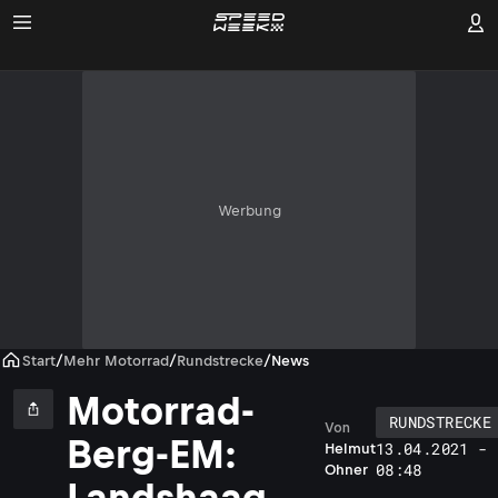
Werbung
Start
/
Mehr Motorrad
/
Rundstrecke
/
News
Motorrad-
RUNDSTRECKE
Von
Berg-EM:
13.04.2021 -
Helmut
08:48
Ohner
Landshaag