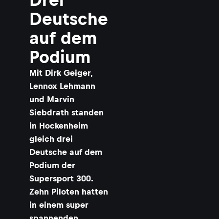
k
Deutsche
i
auf dem
Podium
r
,
Mit Dirk Geiger,
L
Lennox Lehmann
und Marvin
Siebdrath standen
x
in Hockenheim
L
gleich drei
Deutsche auf dem
Podium der
a
Supersport 300.
Zehn Piloten hatten
in einem super
spannenden