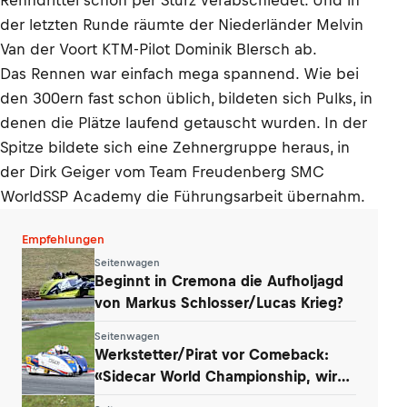
Renndrittel schon per Sturz verabschiedet. Und in
der letzten Runde räumte der Niederländer Melvin
Van der Voort KTM-Pilot Dominik Blersch ab.
Das Rennen war einfach mega spannend. Wie bei
den 300ern fast schon üblich, bildeten sich Pulks, in
denen die Plätze laufend getauscht wurden. In der
Spitze bildete sich eine Zehnergruppe heraus, in
der Dirk Geiger vom Team Freudenberg SMC
WorldSSP Academy die Führungsarbeit übernahm.
Empfehlungen
Seitenwagen
Beginnt in Cremona die Aufholjagd
von Markus Schlosser/Lucas Krieg?
Seitenwagen
Werkstetter/Pirat vor Comeback:
«Sidecar World Championship, wir
kommen!»