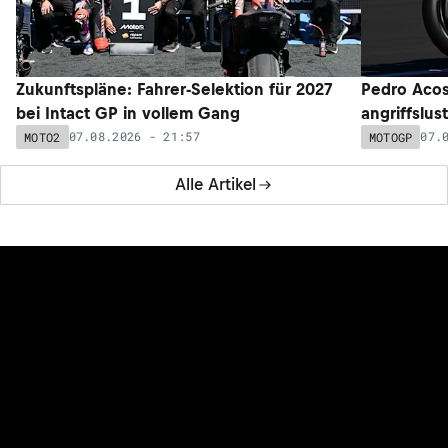
Zukunftspläne: Fahrer-Selektion für 2027
Pedro Acos
bei Intact GP in vollem Gang
angriffslus
07.08.2026 - 21:57
07.
MOTO2
MOTOGP
Alle Artikel