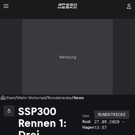
Werbung
Start
/
Mehr Motorrad
/
Rundstrecke
/
News
SSP300
RUNDSTRECKE
Von
Rennen 1:
27.09.2020 -
Rudi
i
13:57
Hagen
r
Drei