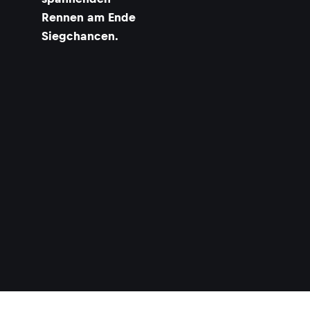
Rennen am Ende
a
r
Siegchancen.
v
i
i
r
a
t