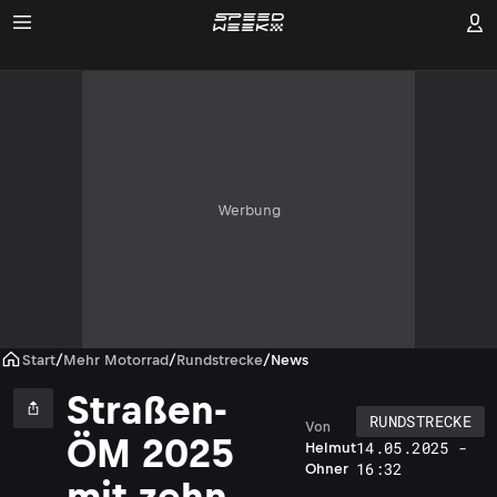
Werbung
Start
/
Mehr Motorrad
/
Rundstrecke
/
News
Straßen-
RUNDSTRECKE
Von
ÖM 2025
14.05.2025 -
Helmut
16:32
Ohner
mit zehn