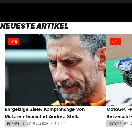
NEUESTE ARTIKEL
NEU
NEU
Ehrgeizige Ziele: Kampfansage von
MotoGP, FP
McLaren-Teamchef Andrea Stella
Bezzecchi –
07.08.2026 - 14:14
07.
FORMEL 1
MOTOGP