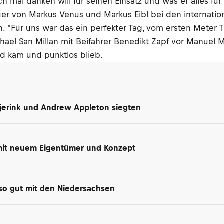
h mal danken will für seinen Einsatz und was er alles fü
uer von Markus Venus und Markus Eibl bei den internatio
"Für uns war das ein perfekter Tag, vom ersten Meter Tra
ael San Millan mit Beifahrer Benedikt Zapf vor Manuel Me
ld kam und punktlos blieb.
jerink und Andrew Appleton siegten
 mit neuem Eigentümer und Konzept
so gut mit den Niedersachsen