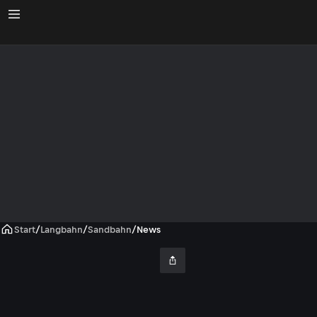
Start
/
Langbahn
/
Sandbahn
/
News