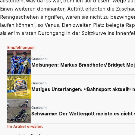
austüfteln, was da los war, dem ich auf diesem Wege auc
Einen weiteren dominanten Auftritt erlebten die Zuscha
Renngeschehen eingriffen, waren sie nicht zu bezwingen. 
laufen können", so Venus. Den zweiten Platz belegte Raph
als er im ersten Durchgang in der Spitzkurve ins Innenfe
Empfehlungen
Grasbahn
Melsungen: Markus Brandhofer/Bridget Mei
Grasbahn
Mutiges Unterfangen: «Bahnsport aktuell»
Grasbahn
Schwarme: Der Wettergott meinte es nicht 
Im Artikel erwähnt