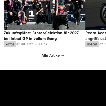
Zukunftspläne: Fahrer-Selektion für 2027
Pedro Acos
bei Intact GP in vollem Gang
angriffslus
07.08.2026 - 21:57
07.
MOTO2
MOTOGP
Alle Artikel