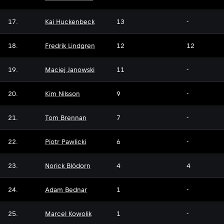
17.
Kai Huckenbeck
13
-
18.
Fredrik Lindgren
12
12
19.
Maciej Janowski
11
-
20.
Kim Nilsson
9
-
21.
Tom Brennan
7
-
22.
Piotr Pawlicki
6
-
23.
Norick Blödorn
4
4
24.
Adam Bednar
1
-
25.
Marcel Kowolik
1
-