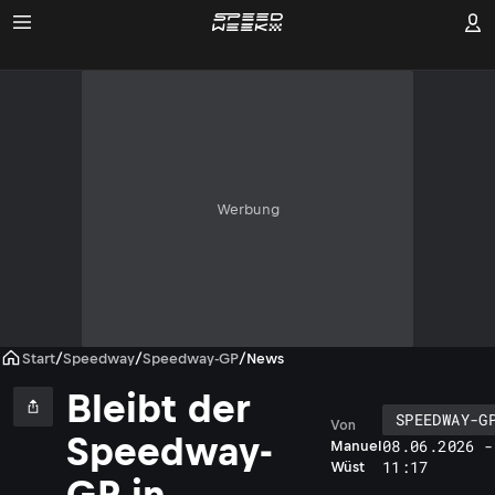
Werbung
Start
/
Speedway
/
Speedway-GP
/
News
Bleibt der
SPEEDWAY-G
Von
Speedway-
08.06.2026 -
Manuel
11:17
Wüst
GP in