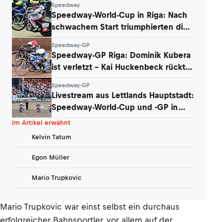
Speedway
Speedway-World-Cup in Riga: Nach
schwachem Start triumphierten die
Dänen
Speedway-GP
Speedway-GP Riga: Dominik Kubera
ist verletzt – Kai Huckenbeck rückt
nach
Speedway-GP
Livestream aus Lettlands Hauptstadt:
Speedway-World-Cup und -GP in
Riga
Im Artikel erwähnt
Kelvin Tatum
Egon Müller
Mario Trupkovic
Mario Trupkovic war einst selbst ein durchaus
erfolgreicher Bahnsportler, vor allem auf der