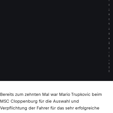
»
z
u
s
t
ä
n
d
i
g
©
H
A
G
E
N
Bereits zum zehnten Mal war Mario Trupkovic beim
MSC Cloppenburg für die Auswahl und
Verpflichtung der Fahrer für das sehr erfolgreiche