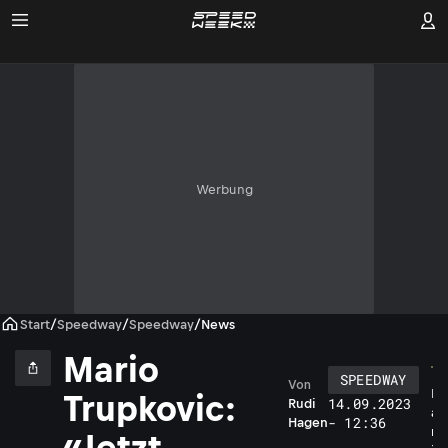
Werbung
Start
/
Speedway
/
Speedway
/
News
Mario
SPEEDWAY
Von
M
Trupkovic:
14.09.2023
Rudi
a
- 12:36
Hagen
r
«Jetzt