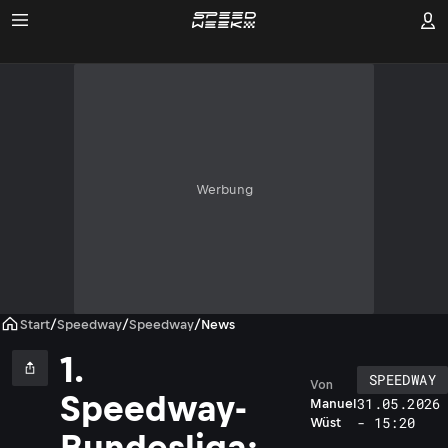
Werbung
Start
/
Speedway
/
Speedway
/
News
1.
SPEEDWAY
Von
Speedway-
31.05.2026
Manuel
- 15:20
Wüst
Bundesliga: