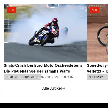
NEU
NEU
Smits-Crash bei Euro Moto Oschersleben:
Speedway-G
Die Pleuelstange der Yamaha war‘s
verletzt –
07.08.2026 - 09:46
EURO MOTO SUPERBIKE
SPEEDWAY-G
Alle Artikel