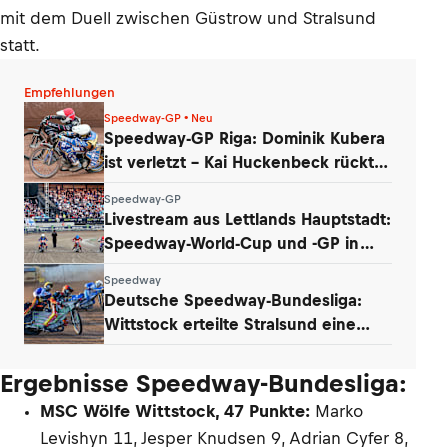
mit dem Duell zwischen Güstrow und Stralsund
statt.
Empfehlungen
Speedway-GP • Neu
Speedway-GP Riga: Dominik Kubera
ist verletzt – Kai Huckenbeck rückt
nach
Speedway-GP
Livestream aus Lettlands Hauptstadt:
Speedway-World-Cup und -GP in
Riga
Speedway
Deutsche Speedway-Bundesliga:
Wittstock erteilte Stralsund eine
Lehrstunde
Ergebnisse Speedway-Bundesliga:
MSC Wölfe Wittstock, 47 Punkte:
Marko
Levishyn 11, Jesper Knudsen 9, Adrian Cyfer 8,