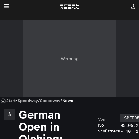
Werbung
Start
/
Speedway
/
Speedway
/
News
German
SPEED
Von
Open in
05.06.2
Ivo
- 10:12
Schützbach
Olching: