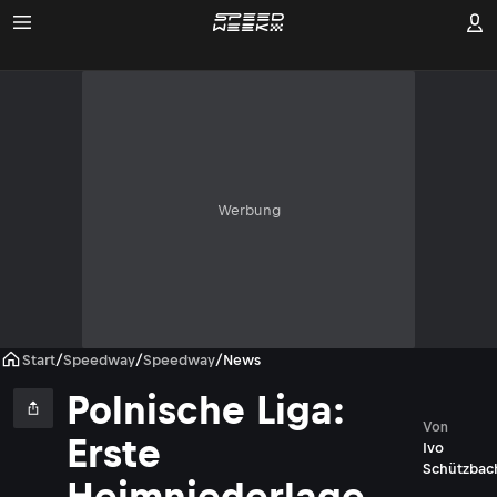
Werbung
Start
/
Speedway
/
Speedway
/
News
Polnische Liga:
Von
Erste
Ivo
Schützbac
Heimniederlage