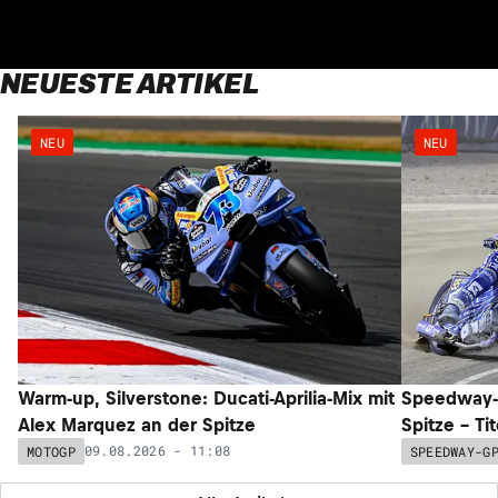
NEUESTE ARTIKEL
NEU
NEU
Warm-up, Silverstone: Ducati-Aprilia-Mix mit
Speedway-G
Alex Marquez an der Spitze
Spitze – Ti
09.08.2026 - 11:08
MOTOGP
SPEEDWAY-G