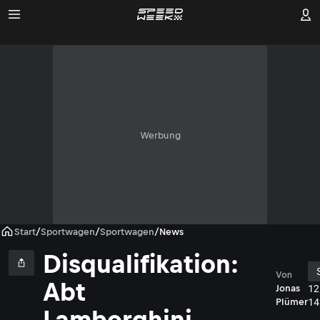
Werbung
Start
/
Sportwagen
/
Sportwagen
/
News
Disqualifikation:
Von
Abt
12
Jonas
14
Plümer
Lamborghini