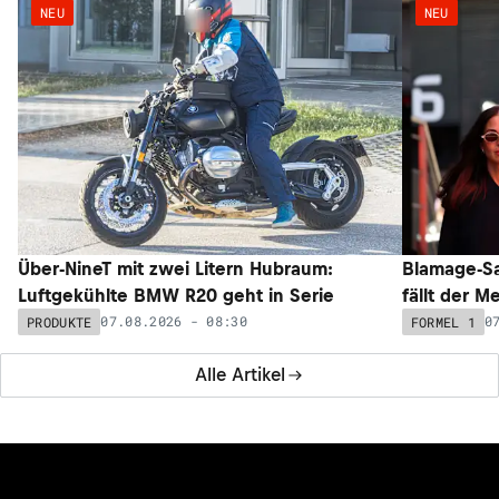
NEU
NEU
Über-NineT mit zwei Litern Hubraum:
Blamage-Sa
Luftgekühlte BMW R20 geht in Serie
fällt der M
07.08.2026 - 08:30
0
PRODUKTE
FORMEL 1
Alle Artikel