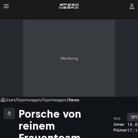
Werbung
Start
/
Sportwagen
/
Sportwagen
/
News
Porsche von
SP
Von
reinem
14.0
Jonas
17:1
Plümer
Frauenteam