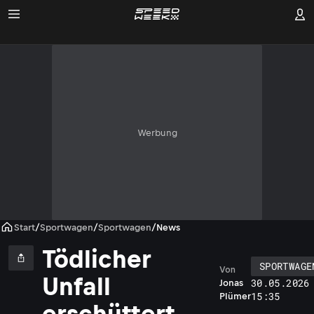
Werbung
Start
/
Sportwagen
/
Sportwagen
/
News
Tödlicher
SPORTWAGE
Von
Unfall
30.05.2026
Jonas
15:35
Plümer
erschüttert