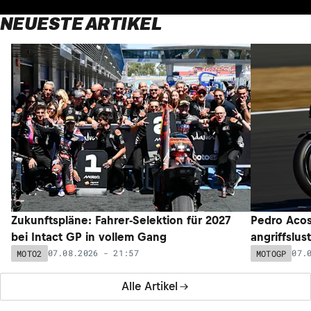
NEUESTE ARTIKEL
Zukunftspläne: Fahrer-Selektion für 2027
Pedro Acos
bei Intact GP in vollem Gang
angriffslus
07.08.2026 - 21:57
07.
MOTO2
MOTOGP
Alle Artikel