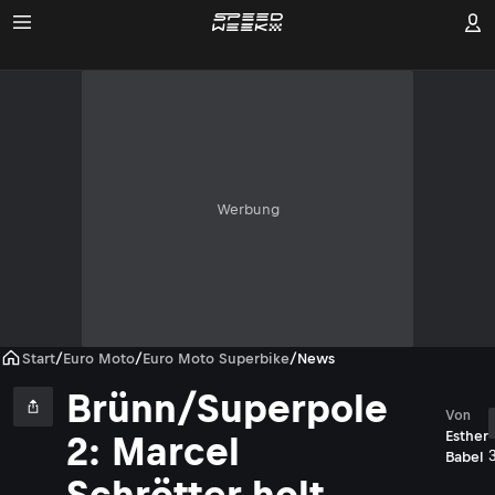
Werbung
Start
/
Euro Moto
/
Euro Moto Superbike
/
News
Brünn/Superpole
Von
Esther
2: Marcel
Babel
Schrötter holt