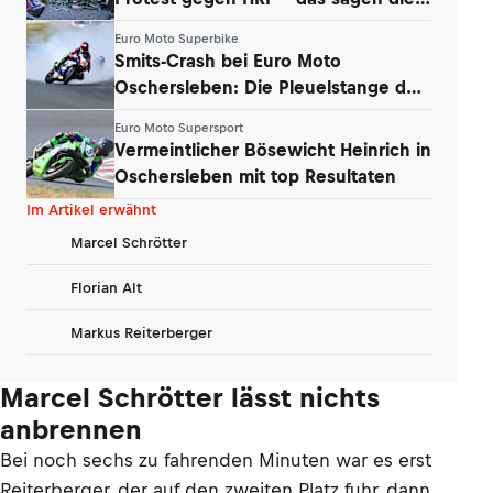
Teams
Euro Moto Superbike
Smits-Crash bei Euro Moto
Oschersleben: Die Pleuelstange der
Yamaha war‘s
Euro Moto Supersport
Vermeintlicher Bösewicht Heinrich in
Oschersleben mit top Resultaten
Im Artikel erwähnt
Marcel Schrötter
Florian Alt
Markus Reiterberger
Marcel Schrötter lässt nichts
anbrennen
Bei noch sechs zu fahrenden Minuten war es erst
Reiterberger, der auf den zweiten Platz fuhr, dann