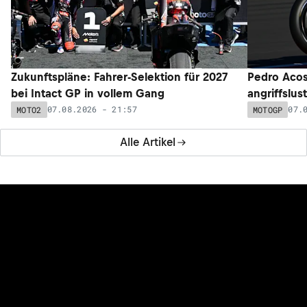
Zukunftspläne: Fahrer-Selektion für 2027
Pedro Acos
bei Intact GP in vollem Gang
angriffslus
07.08.2026 - 21:57
07.
MOTO2
MOTOGP
Alle Artikel