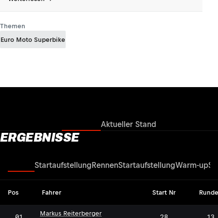
Themen
Euro Moto Superbike
Ergebnisse
Aktueller Stand
ERGEBNISSE
Rennen
Startaufstellung
Rennen
Startaufstellung
Warm-up
Su
Pos
Fahrer
Start Nr
Rund
Markus Reiterberger
01
28
13