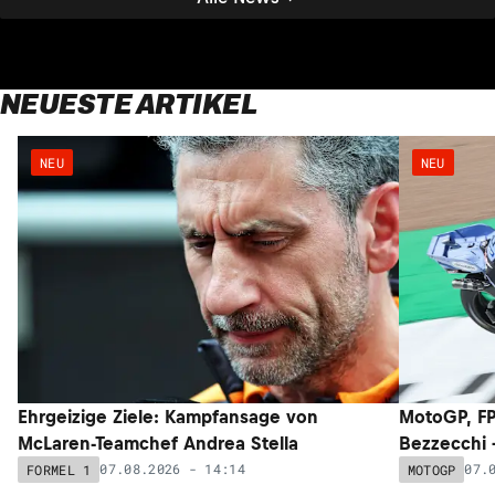
NEUESTE ARTIKEL
NEU
NEU
Ehrgeizige Ziele: Kampfansage von
MotoGP, FP
McLaren-Teamchef Andrea Stella
Bezzecchi –
07.08.2026 - 14:14
07.
FORMEL 1
MOTOGP