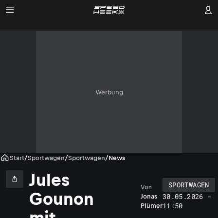
Werbung
Start
/
Sportwagen
/
Sportwagen
/
News
Jules
SPORTWAGEN
Von
Gounon
30.05.2026 -
Jonas
11:50
Plümer
mit