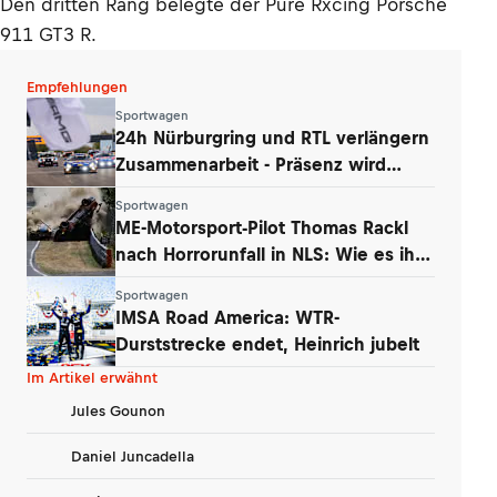
Den dritten Rang belegte der Pure Rxcing Porsche
911 GT3 R.
Empfehlungen
Sportwagen
24h Nürburgring und RTL verlängern
Zusammenarbeit - Präsenz wird
ausgebaut
Sportwagen
ME-Motorsport-Pilot Thomas Rackl
nach Horrorunfall in NLS: Wie es ihm
geht
Sportwagen
IMSA Road America: WTR-
Durststrecke endet, Heinrich jubelt
Im Artikel erwähnt
Jules Gounon
Daniel Juncadella