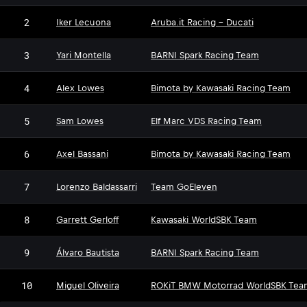
2
Iker Lecuona
Aruba.it Racing - Ducati
3
Yari Montella
BARNI Spark Racing Team
4
Alex Lowes
Bimota by Kawasaki Racing Team
5
Sam Lowes
Elf Marc VDS Racing Team
6
Axel Bassani
Bimota by Kawasaki Racing Team
7
Lorenzo Baldassarri
Team GoEleven
8
Garrett Gerloff
Kawasaki WorldSBK Team
9
Álvaro Bautista
BARNI Spark Racing Team
10
Miguel Oliveira
ROKiT BMW Motorrad WorldSBK Tea