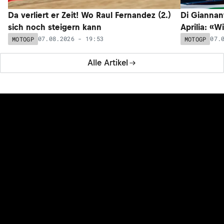
Da verliert er Zeit! Wo Raul Fernandez (2.)
Di Giannan
sich noch steigern kann
Aprilia: «W
07.08.2026 - 19:53
07.
MOTOGP
MOTOGP
Alle Artikel