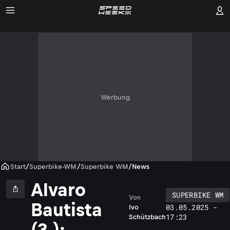
Werbung
Start
/
Superbike-WM
/
Superbike WM
/
News
Alvaro
SUPERBIKE WM
Von
Bautista
03.05.2025 -
Ivo
17:23
Schützbach
(3.):