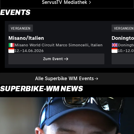
ServusTV Mediathek
EVENTS
VERGANGEN
VERGANGEN
Misano/Italien
Doningto
Misano World Circuit Marco Simoncelli, Italien
Doningto
12.–14.06.2026
10.–12.
Zum Event
Alle Superbike WM Events
SUPERBIKE-WM NEWS