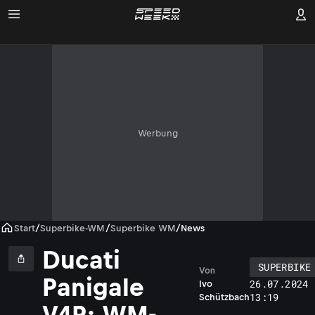
Werbung
Start
/
Superbike-WM
/
Superbike WM
/
News
Ducati
SUPERBIKE
Von
Panigale
26.07.2024 
Ivo
13:19
Schützbach
V4R: WM-