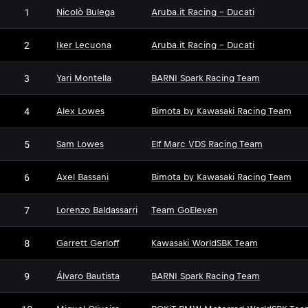
1
Nicolò Bulega
Aruba.it Racing - Ducati
2
Iker Lecuona
Aruba.it Racing - Ducati
3
Yari Montella
BARNI Spark Racing Team
4
Alex Lowes
Bimota by Kawasaki Racing Team
5
Sam Lowes
Elf Marc VDS Racing Team
6
Axel Bassani
Bimota by Kawasaki Racing Team
7
Lorenzo Baldassarri
Team GoEleven
8
Garrett Gerloff
Kawasaki WorldSBK Team
9
Álvaro Bautista
BARNI Spark Racing Team