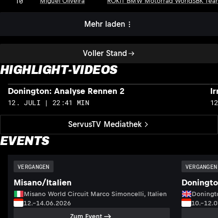
10
Miguel Oliveira
ROKiT BMW Motorrad WorldSBK Tea
Mehr laden
Voller Stand
HIGHLIGHT-VIDEOS
Donington: Analyse Rennen 2
I
12. JULI | 22:41 MIN
1
ServusTV Mediathek
EVENTS
VERGANGEN
VERGANGEN
Misano/Italien
Doningto
Misano World Circuit Marco Simoncelli, Italien
Doningto
12.–14.06.2026
10.–12.
Zum Event