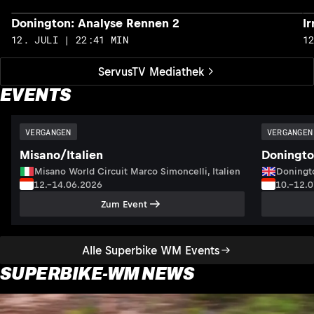
Donington: Analyse Rennen 2
I
12. JULI | 22:41 MIN
1
ServusTV Mediathek
EVENTS
VERGANGEN
VERGANGEN
Misano/Italien
Doningto
Misano World Circuit Marco Simoncelli, Italien
Doningto
12.–14.06.2026
10.–12.
Zum Event
Alle Superbike WM Events
SUPERBIKE-WM NEWS