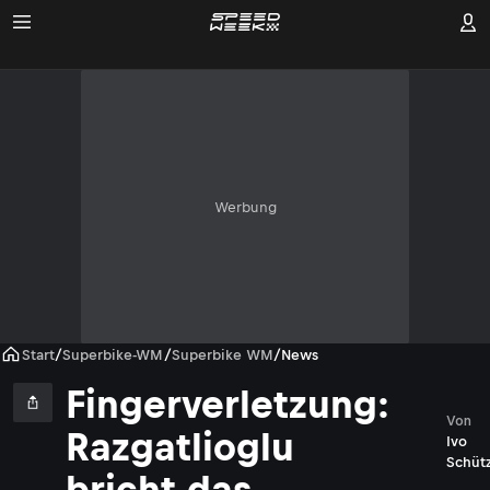
Werbung
Start
/
Superbike-WM
/
Superbike WM
/
News
Fingerverletzung:
Von
Razgatlioglu
Ivo
Schüt
bricht das