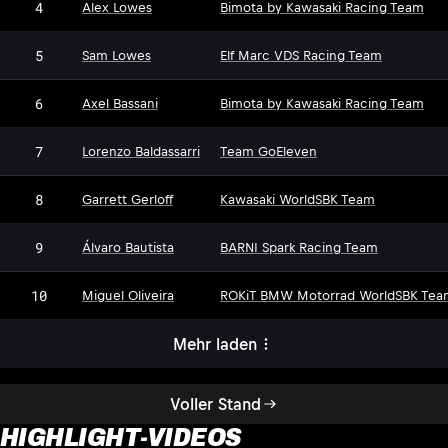
4
Alex Lowes
Bimota by Kawasaki Racing Team
5
Sam Lowes
Elf Marc VDS Racing Team
6
Axel Bassani
Bimota by Kawasaki Racing Team
7
Lorenzo Baldassarri
Team GoEleven
8
Garrett Gerloff
Kawasaki WorldSBK Team
9
Álvaro Bautista
BARNI Spark Racing Team
10
Miguel Oliveira
ROKiT BMW Motorrad WorldSBK Tea
Mehr laden
Voller Stand
HIGHLIGHT-VIDEOS