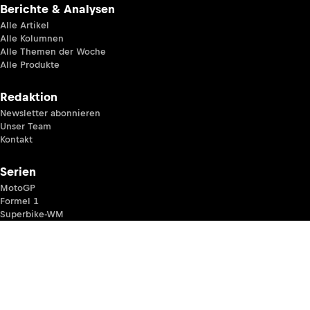
kommentiert
und
exklusive
Einblicke
hinter die
Kulissen.
Hier
schreiben
Fans für
Fans.
Berichte & Analysen
Alle Artikel
Alle Kolumnen
Alle Themen der Woche
Alle Produkte
Redaktion
Newsletter abonnieren
Unser Team
Kontakt