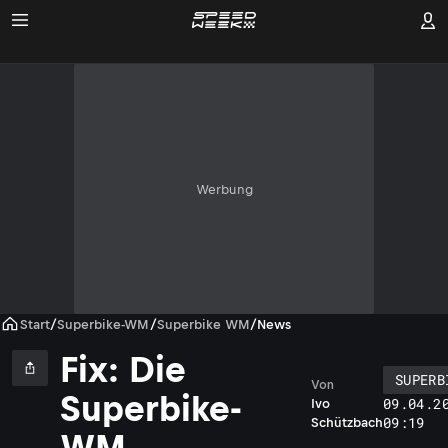
Werbung
Start
/
Superbike-WM
/
Superbike WM
/
News
Fix: Die
SUPERB
Von
Superbike-
09.04.2
Ivo
09:19
Schützbach
WM