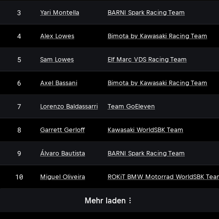
3
Yari Montella
BARNI Spark Racing Team
4
Alex Lowes
Bimota by Kawasaki Racing Team
5
Sam Lowes
Elf Marc VDS Racing Team
6
Axel Bassani
Bimota by Kawasaki Racing Team
7
Lorenzo Baldassarri
Team GoEleven
8
Garrett Gerloff
Kawasaki WorldSBK Team
9
Álvaro Bautista
BARNI Spark Racing Team
10
Miguel Oliveira
ROKiT BMW Motorrad WorldSBK Tea
Mehr laden