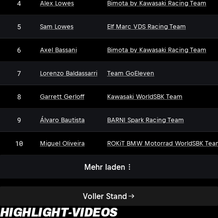
4
Alex Lowes
Bimota by Kawasaki Racing Team
5
Sam Lowes
Elf Marc VDS Racing Team
6
Axel Bassani
Bimota by Kawasaki Racing Team
7
Lorenzo Baldassarri
Team GoEleven
8
Garrett Gerloff
Kawasaki WorldSBK Team
9
Álvaro Bautista
BARNI Spark Racing Team
10
Miguel Oliveira
ROKiT BMW Motorrad WorldSBK Tea
Mehr laden
Voller Stand
HIGHLIGHT-VIDEOS