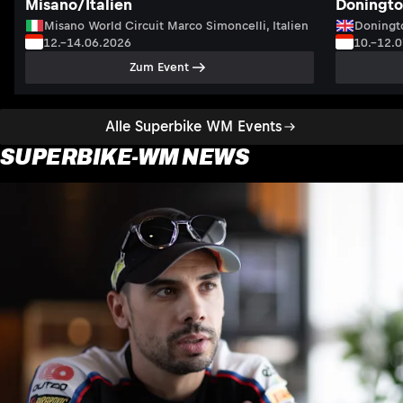
Misano/Italien
Doningto
Misano World Circuit Marco Simoncelli, Italien
Doningto
12.–14.06.2026
10.–12.
Zum Event
Alle Superbike WM Events
SUPERBIKE-WM NEWS