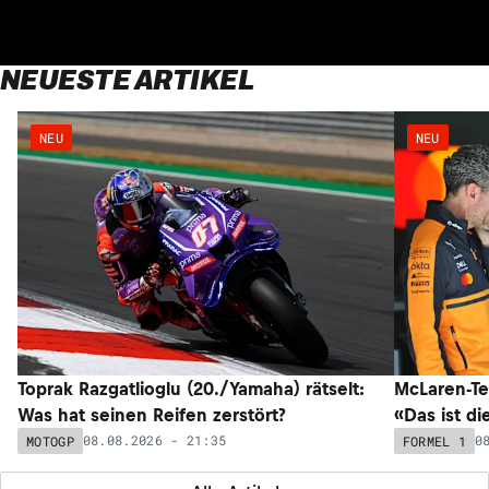
NEUESTE ARTIKEL
NEU
NEU
Toprak Razgatlioglu (20./Yamaha) rätselt:
McLaren-Te
Was hat seinen Reifen zerstört?
«Das ist di
08.08.2026 - 21:35
0
MOTOGP
FORMEL 1