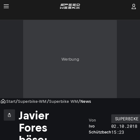
Werbung
Start
/
Superbike-WM
/
Superbike WM
/
News
Javier
SUPERBIKE
Von
Fores
02.10.2018 
Ivo
15:23
Schützbach
böse: