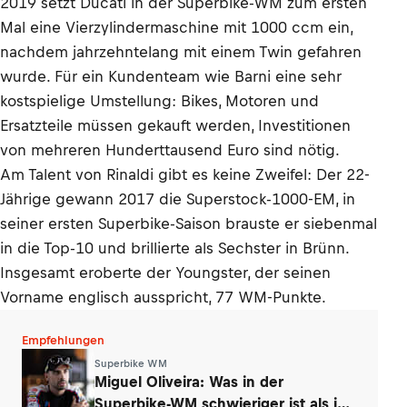
2019 setzt Ducati in der Superbike-WM zum ersten
Mal eine Vierzylindermaschine mit 1000 ccm ein,
nachdem jahrzehntelang mit einem Twin gefahren
wurde. Für ein Kundenteam wie Barni eine sehr
kostspielige Umstellung: Bikes, Motoren und
Ersatzteile müssen gekauft werden, Investitionen
von mehreren Hunderttausend Euro sind nötig.
Am Talent von Rinaldi gibt es keine Zweifel: Der 22-
Jährige gewann 2017 die Superstock-1000-EM, in
seiner ersten Superbike-Saison brauste er siebenmal
in die Top-10 und brillierte als Sechster in Brünn.
Insgesamt eroberte der Youngster, der seinen
Vorname englisch ausspricht, 77 WM-Punkte.
Empfehlungen
Superbike WM
Miguel Oliveira: Was in der
Superbike-WM schwieriger ist als in