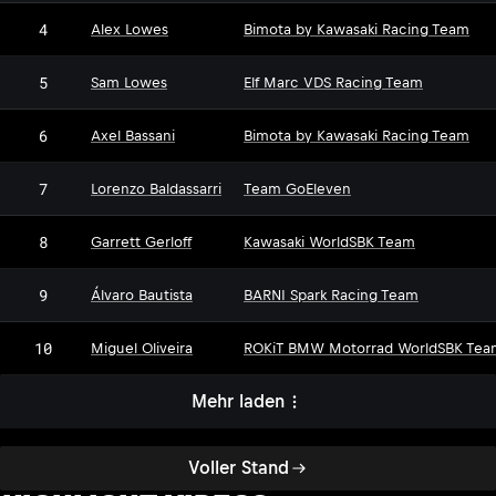
4
Alex Lowes
Bimota by Kawasaki Racing Team
5
Sam Lowes
Elf Marc VDS Racing Team
6
Axel Bassani
Bimota by Kawasaki Racing Team
7
Lorenzo Baldassarri
Team GoEleven
8
Garrett Gerloff
Kawasaki WorldSBK Team
9
Álvaro Bautista
BARNI Spark Racing Team
10
Miguel Oliveira
ROKiT BMW Motorrad WorldSBK Tea
Mehr laden
Voller Stand