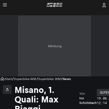
Werbung
Start
/
Superbike-WM
/
Superbike WM
/
News
Misano, 1.
SUPE
Von
Quali: Max
19.06
Ivo
12:14
Schützbach
Biaggi