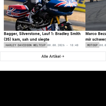
Bagger, Silverstone, Lauf 1: Bradley Smith
Marco Bezz
(35) kam, sah und siegte
mir schwer
08.08.2026 - 18:48
08.
HARLEY DAVIDSON WELTCUP
MOTOGP
Alle Artikel