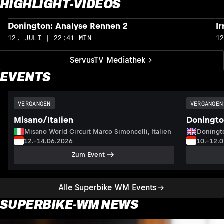
HIGHLIGHT-VIDEOS
Donington: Analyse Rennen 2
I
12. JULI | 22:41 MIN
1
ServusTV Mediathek
EVENTS
VERGANGEN
VERGANGEN
Misano/Italien
Doningto
Misano World Circuit Marco Simoncelli, Italien
Doningto
12.–14.06.2026
10.–12.
Zum Event
Alle Superbike WM Events
SUPERBIKE-WM NEWS