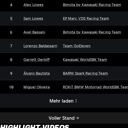
4
Alex Lowes
Bimota by Kawasaki Racing Team
5
Sam Lowes
Elf Marc VDS Racing Team
6
Axel Bassani
Bimota by Kawasaki Racing Team
7
Lorenzo Baldassarri
Team GoEleven
8
Garrett Gerloff
Kawasaki WorldSBK Team
9
Álvaro Bautista
BARNI Spark Racing Team
10
Miguel Oliveira
ROKiT BMW Motorrad WorldSBK Tea
Mehr laden
Voller Stand
HIGHLIGHT-VIDEOS