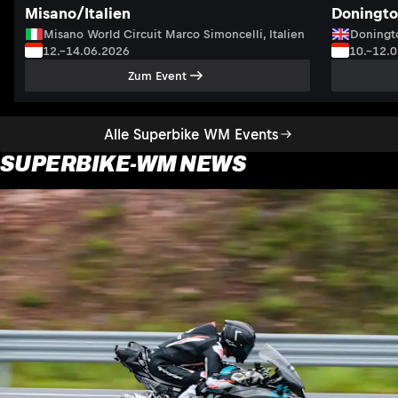
Misano/Italien
Doningto
Misano World Circuit Marco Simoncelli, Italien
Doningto
12.–14.06.2026
10.–12.
Zum Event
Alle Superbike WM Events
SUPERBIKE-WM NEWS