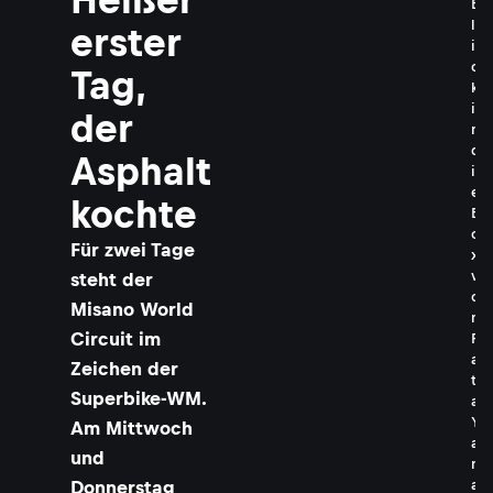
B
l
erster
i
c
Tag,
k
i
der
n
d
Asphalt
i
e
kochte
B
o
Für zwei Tage
x
v
steht der
o
Misano World
n
Circuit im
P
a
Zeichen der
t
Superbike-WM.
a
Y
Am Mittwoch
a
und
m
a
Donnerstag