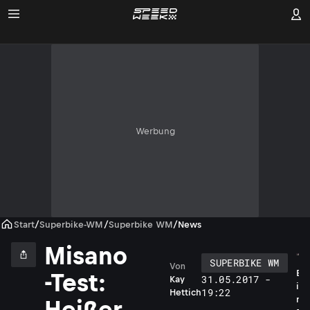
Werbung
Start
/
Superbike-WM
/
Superbike WM
/
News
Misano
SUPERBIKE WM
Von
E
-Test:
31.05.2017 -
Kay
i
19:22
Hettich
n
Heißer