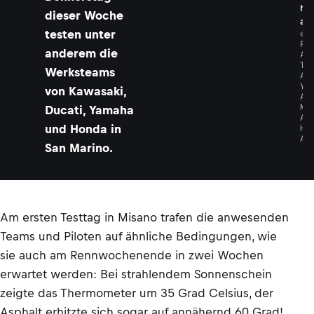
h
dieser Woche
a
©
testen unter
P
anderem die
A
T
Werksteams
A
Y
von Kawasaki,
A
M
Ducati, Yamaha
A
H
und Honda in
A
San Marino.
Am ersten Testtag in Misano trafen die anwesenden
Teams und Piloten auf ähnliche Bedingungen, wie
sie auch am Rennwochenende in zwei Wochen
erwartet werden: Bei strahlendem Sonnenschein
zeigte das Thermometer um 35 Grad Celsius, der
Asphalt erhitzte sich sogar auf annähernd 60 Grad!