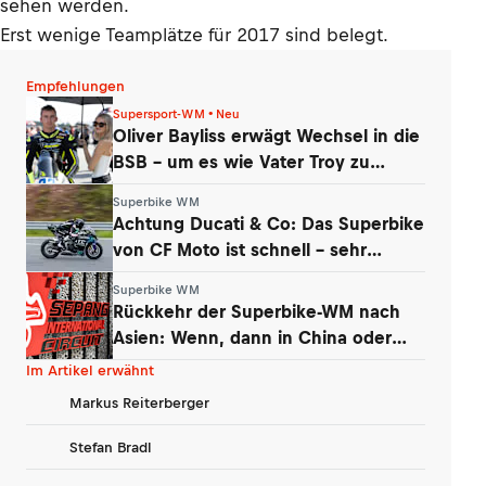
sehen werden.
Erst wenige Teamplätze für 2017 sind belegt.
Empfehlungen
Supersport-WM • Neu
Oliver Bayliss erwägt Wechsel in die
BSB – um es wie Vater Troy zu
machen?
Superbike WM
Achtung Ducati & Co: Das Superbike
von CF Moto ist schnell – sehr
schnell
Superbike WM
Rückkehr der Superbike-WM nach
Asien: Wenn, dann in China oder
Malaysia
Im Artikel erwähnt
Markus Reiterberger
Stefan Bradl