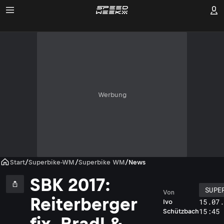
Werbung
Start
/
Superbike-WM
/
Superbike WM
/
News
SBK 2017:
SUPE
Von
Reiterberger
15.07
Ivo
15:45
Schützbach
fix, Bradl &