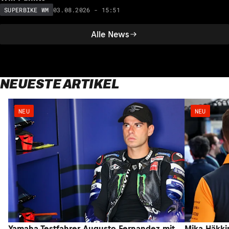
03.08.2026 - 15:51
SUPERBIKE WM
Alle News
NEUESTE ARTIKEL
NEU
NEU
Yamaha-Testfahrer Augusto Fernandez mit
Mika Häkki