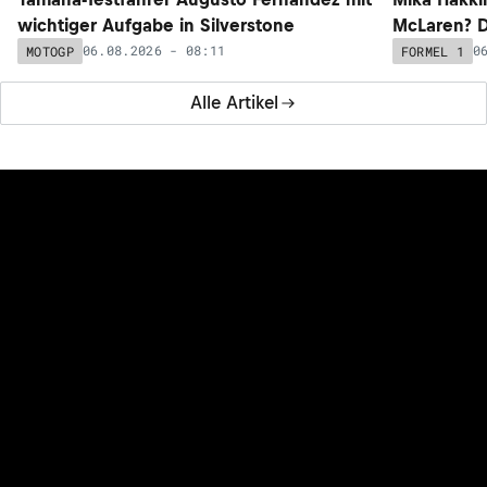
wichtiger Aufgabe in Silverstone
McLaren? D
06.08.2026 - 08:11
0
MOTOGP
FORMEL 1
Alle Artikel