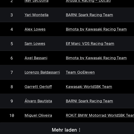
2
Iker Lecuona
Aruba.it Racing - Ducati
3
Yari Montella
BARNI Spark Racing Team
4
Alex Lowes
Bimota by Kawasaki Racing Team
5
Sam Lowes
Elf Marc VDS Racing Team
6
Axel Bassani
Bimota by Kawasaki Racing Team
7
Lorenzo Baldassarri
Team GoEleven
8
Garrett Gerloff
Kawasaki WorldSBK Team
9
Álvaro Bautista
BARNI Spark Racing Team
10
Miguel Oliveira
ROKiT BMW Motorrad WorldSBK Tea
Mehr laden