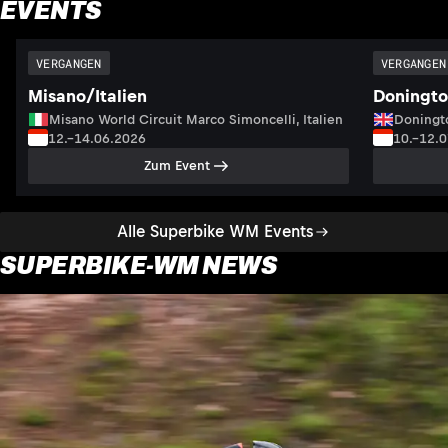
EVENTS
VERGANGEN
VERGANGEN
Misano/Italien
Doningto
Misano World Circuit Marco Simoncelli, Italien
Doningto
12.–14.06.2026
10.–12.
Zum Event
Alle Superbike WM Events
SUPERBIKE-WM NEWS