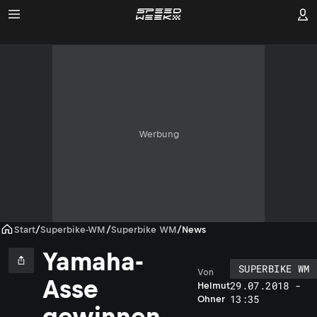
Werbung
Start
/
Superbike-WM
/
Superbike WM
/
News
Yamaha-
SUPERBIKE WM
Von
Asse
29.07.2018 -
Helmut
13:35
Ohner
gewinnen