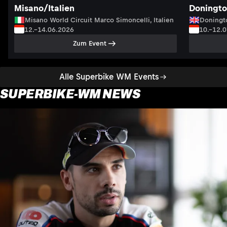
Misano/Italien
Doningto
Misano World Circuit Marco Simoncelli, Italien
Doningto
12.–14.06.2026
10.–12.
Zum Event
Alle Superbike WM Events
SUPERBIKE-WM NEWS