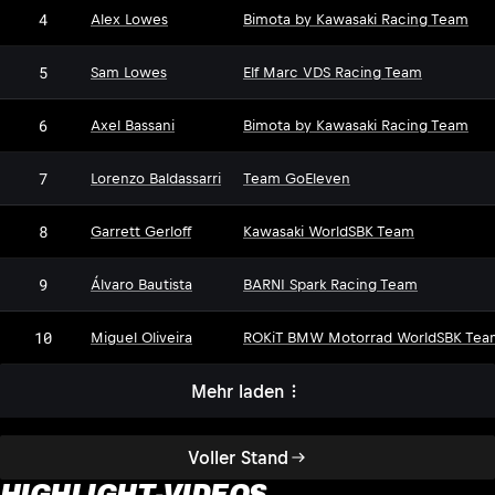
4
Alex Lowes
Bimota by Kawasaki Racing Team
5
Sam Lowes
Elf Marc VDS Racing Team
6
Axel Bassani
Bimota by Kawasaki Racing Team
7
Lorenzo Baldassarri
Team GoEleven
8
Garrett Gerloff
Kawasaki WorldSBK Team
9
Álvaro Bautista
BARNI Spark Racing Team
10
Miguel Oliveira
ROKiT BMW Motorrad WorldSBK Tea
Mehr laden
Voller Stand
HIGHLIGHT-VIDEOS