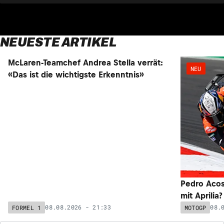
NEUESTE ARTIKEL
NEU
NEU
McLaren-Teamchef Andrea Stella verrät:
Pedro Acos
«Das ist die wichtigste Erkenntnis»
mit Aprilia
08.08.2026 - 21:33
08.
FORMEL 1
MOTOGP