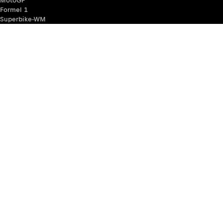
MotoGP
Formel 1
Superbike-WM