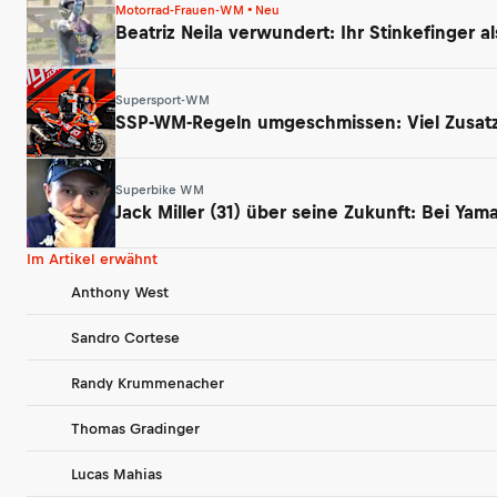
Motorrad-Frauen-WM • Neu
Beatriz Neila verwundert: Ihr Stinkefinger a
Supersport-WM
SSP-WM-Regeln umgeschmissen: Viel Zusatz
Superbike WM
Jack Miller (31) über seine Zukunft: Bei Ya
Im Artikel erwähnt
Anthony West
Sandro Cortese
Randy Krummenacher
Thomas Gradinger
Lucas Mahias