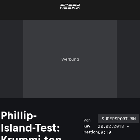
Werbung
Phillip-
SUPERSPORT-WM
Von
Island-Test:
20.02.2018 -
Kay
09:19
Hettich
Krummi top,