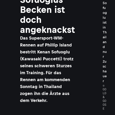
So
Becken ist
fu
og
doch
lu
ist
angeknackst
in
Th
ail
Das Supersport-WM-
an
Rennen auf Phillip Island
d
bestritt Kenan Sofuoglu
nu
r
(Kawasaki Puccetti) trotz
Zu
seines schweren Sturzes
sc
ha
im Training. Für das
ue
Rennen am kommenden
r
©
Sonntag in Thailand
GO
zogen ihn die Ärzte aus
LD
&
dem Verkehr.
GO
OS
E