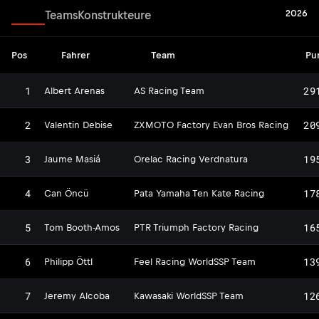
2026
Fahrer
Teams
Konstrukteure
Pos
Fahrer
Team
Pu
1
29
Albert Arenas
AS Racing Team
2
20
Valentin Debise
ZXMOTO Factory Evan Bros Racing
3
19
Jaume Masiá
Orelac Racing Verdnatura
4
17
Can Öncü
Pata Yamaha Ten Kate Racing
5
16
Tom Booth-Amos
PTR Triumph Factory Racing
6
13
Philipp Öttl
Feel Racing WorldSSP Team
7
12
Jeremy Alcoba
Kawasaki WorldSSP Team