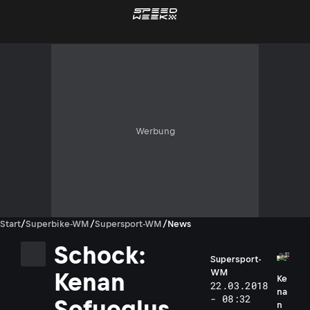
Werbung
Start
/
Superbike-WM
/
Supersport-WM
/
News
Schock:
Supersport-
WM
Kenan
Ke
22.03.2018
na
- 08:32
Sofuoglus
n