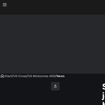
Start
/
US-Cross
/
US-Motocross 450
/
News