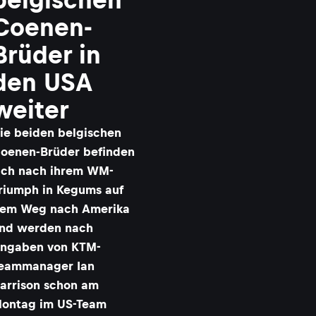
Coenen-
Brüder in
den USA
weiter
ie beiden belgischen
oenen-Brüder befinden
ich nach ihrem WM-
riumph in Kegums auf
em Weg nach Amerika
nd werden nach
ngaben von KTM-
eammanager Ian
arrison schon am
ontag im US-Team